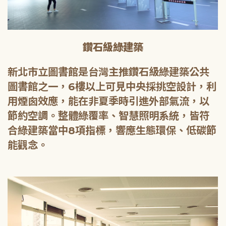
鑽石級綠建築
新北市立圖書館是台灣主推鑽石級綠建築公共
圖書館之一，6樓以上可見中央採挑空設計，利
用煙囪效應，能在非夏季時引進外部氣流，以
節約空調。整體綠覆率、智慧照明系統，皆符
合綠建築當中8項指標，響應生態環保、低碳節
能觀念。