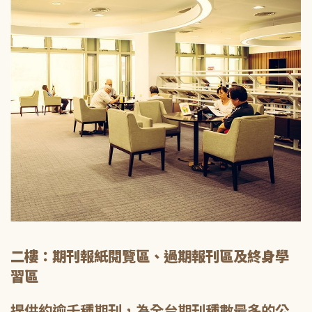
二樓：期刊報紙閱覽區、過期報刊區及終身學
習區
提供約逾千種期刊，為全台期刊種數最多的公