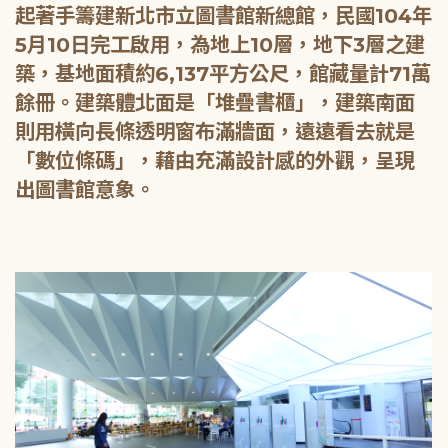
起著手籌建新北市立圖書館新總館，民國104年
5月10日完工啟用，為地上10層，地下3層之建
築，基地面積約6,137平方公尺，館藏量計71萬
餘冊。建築體北面是「堆疊書櫃」，建築南面
則用橫向長條透明窗布滿牆面，遠遠看去就是
「數位條碼」，藉由充滿設計感的外觀，呈現
出圖書館意象。