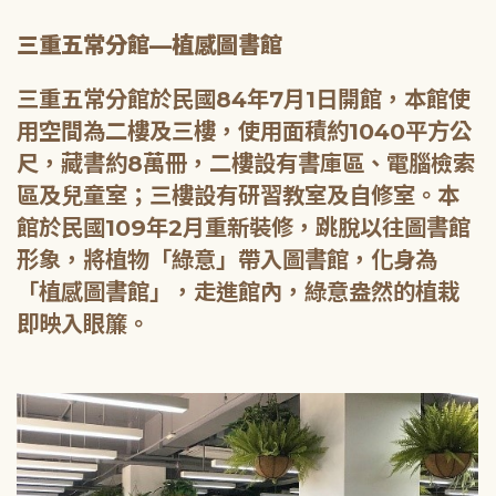
三重五常分館—植感圖書館
三重五常分館於民國84年7月1日開館，本館使
用空間為二樓及三樓，使用面積約1040平方公
尺，藏書約8萬冊，二樓設有書庫區、電腦檢索
區及兒童室；三樓設有研習教室及自修室。本
館於民國109年2月重新裝修，跳脫以往圖書館
形象，將植物「綠意」帶入圖書館，化身為
「植感圖書館」，走進館內，綠意盎然的植栽
即映入眼簾。