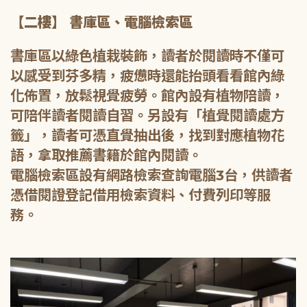
【二樓】 書庫區、電腦檢索區
書庫區以綠色植栽裝飾，讀者於閱讀時不僅可
以感受到芬多精，疲憊時還能抬頭看看館內綠
化佈置，放鬆視覺疲勞。館內設有植物陪讀，
可陪伴讀者閱讀自習。另設有「植覺閱讀處方
籤」，讀者可憑直覺抽出後，找到對應植物花
語，拿取推薦書籍於館內閱讀。
電腦檢索區設有網路檢索查詢電腦3台，供讀者
憑借閱證登記借用檢索資料、付費列印等服
務。