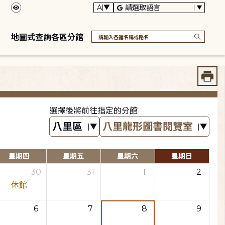
地圖式查詢各區分館
選擇後將前往指定的分館
星期四
星期五
星期六
星期日
30
31
1
2
休館
6
7
8
9