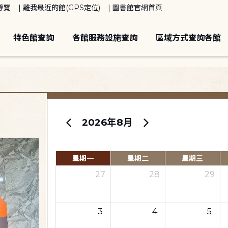
導覽
離我最近的館(GPS定位)
圖書館官網首頁
特色館查詢
各館服務設施查詢
區域方式查詢各館
2026年8月
星期一
星期二
星期三
27
28
29
3
4
5