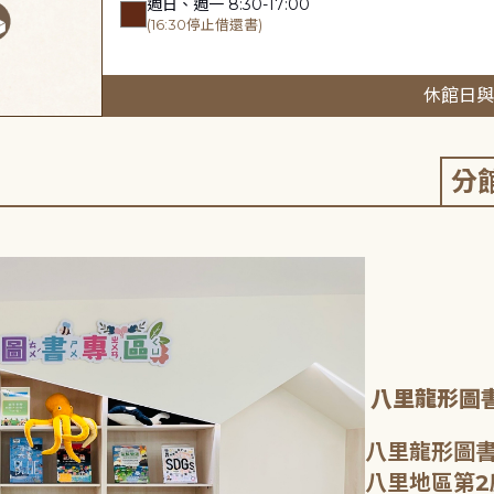
週日、週一 8:30-17:00
(16:30停止借還書)
休館日與
分
八里龍形圖
八里龍形圖書
八里地區第2