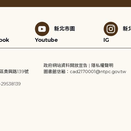
新北市圖
新
ook
Youtube
IG
政府網站資料開放宣告
|
隱私權聲明
區貴興路139號
圖書館信箱：cad2170001@ntpc.gov.tw
29538139