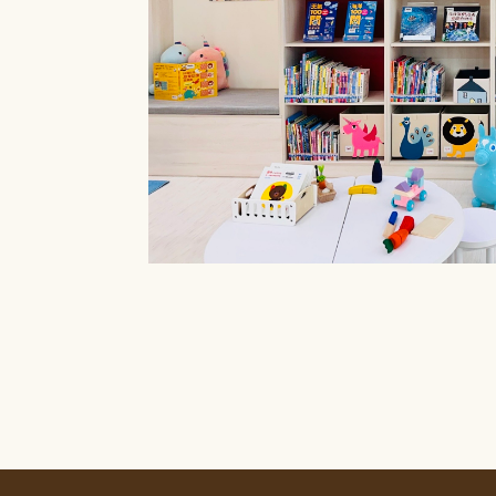
療癒菜園的休
廊」，供民眾申請
書閱覽室也特別