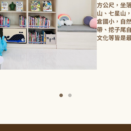
方公尺，坐
山、七星山
倉國小，自
帶、挖子尾