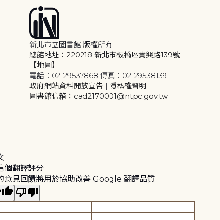
新北市立圖書館 版權所有
總館地址：220218 新北市板橋區貴興路139號
【地圖】
電話：02-29537868 傳真：02-29538139
政府網站資料開放宣告
|
隱私權聲明
圖書館信箱：cad2170001@ntpc.gov.tw
文
這個翻譯評分
的意見回饋將用於協助改善 Google 翻譯品質