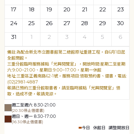
17
18
19
20
21
22
23
24
25
26
27
28
29
30
31
1
2
3
4
5
6
為配合新北市立圖書館第二總館原址重建工程，自6月1日起
全館閉館。
三重分館臨時服務據點「光興閱覽室」，開放時間:星期二至星期
六:9:00~21:00、星期日:9:00~17:00，星期一休館
地址:三重區正義南路62-1號，服務項目:領取預約書、還書，電話:
(02)2981-4887
敬請已預約三重分館取書者，請至臨時據點「光興閱覽室」領
取，造成不便，敬請見諒。
週二至週六 8:30-21:00
(20:30停止借還書)
週日、週一 8:30-17:00
(16:30停止借還書)
今日
休館日
調整開放日