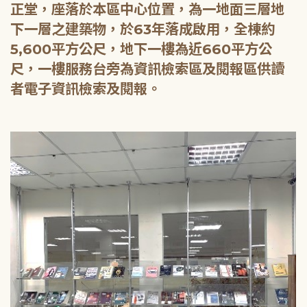
正堂，座落於本區中心位置，為一地面三層地
下一層之建築物，於63年落成啟用，全棟約
5,600平方公尺，地下一樓為近660平方公
尺，一樓服務台旁為資訊檢索區及閱報區供讀
者電子資訊檢索及閱報。