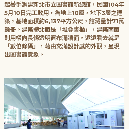
起著手籌建新北市立圖書館新總館，民國104年
5月10日完工啟用，為地上10層，地下3層之建
築，基地面積約6,137平方公尺，館藏量計71萬
餘冊。建築體北面是「堆疊書櫃」，建築南面
則用橫向長條透明窗布滿牆面，遠遠看去就是
「數位條碼」，藉由充滿設計感的外觀，呈現
出圖書館意象。