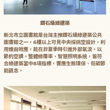
鑽石級綠建築
新北市立圖書館是台灣主推鑽石級綠建築公共
圖書館之一，6樓以上可見中央採挑空設計，利
用煙囪效應，能在非夏季時引進外部氣流，以
節約空調。整體綠覆率、智慧照明系統，皆符
合綠建築當中8項指標，響應生態環保、低碳節
能觀念。