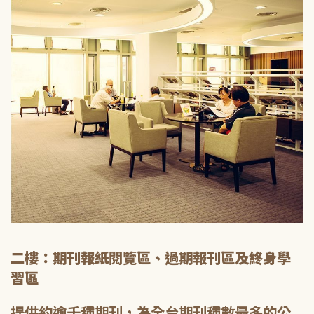
二樓：期刊報紙閱覽區、過期報刊區及終身學
習區
提供約逾千種期刊，為全台期刊種數最多的公