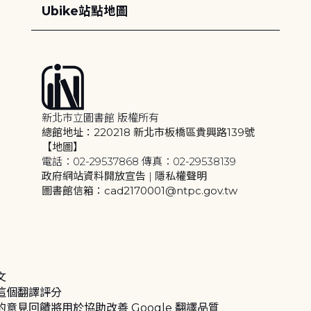
Ubike站點地圖
新北市立圖書館 版權所有
總館地址：220218 新北市板橋區貴興路139號
【地圖】
電話：02-29537868 傳真：02-29538139
政府網站資料開放宣告
|
隱私權聲明
圖書館信箱：cad2170001@ntpc.gov.tw
文
這個翻譯評分
的意見回饋將用於協助改善 Google 翻譯品質