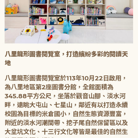
八里龍形圖書閱覽室，打造繽紛多彩的閱讀天
地
八里龍形圖書閱覽室於113年10月22日啟用，
為八里地區第2座圖書分館，全館面積為
345.88平方公尺，坐落於觀音山腳、淡水河
畔，遠眺大屯山、七星山，鄰近有以打造永續
校園為目標的米倉國小，自然生態資源豐富，
附近的淡水河潮間帶、挖子尾自然保留區以及
大坌坑文化、十三行文化等皆是最佳的自然生