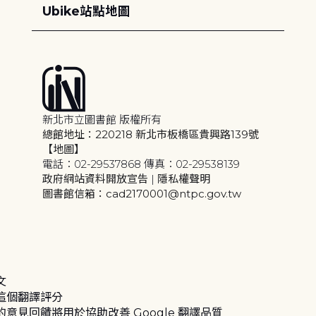
Ubike站點地圖
新北市立圖書館 版權所有
總館地址：220218 新北市板橋區貴興路139號
【地圖】
電話：02-29537868 傳真：02-29538139
政府網站資料開放宣告
|
隱私權聲明
圖書館信箱：cad2170001@ntpc.gov.tw
文
這個翻譯評分
的意見回饋將用於協助改善 Google 翻譯品質