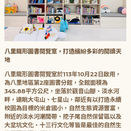
八里龍形圖書閱覽室，打造繽紛多彩的閱讀天
地
八里龍形圖書閱覽室於113年10月22日啟用，
為八里地區第2座圖書分館，全館面積為
345.88平方公尺，坐落於觀音山腳、淡水河
畔，遠眺大屯山、七星山，鄰近有以打造永續
校園為目標的米倉國小，自然生態資源豐富，
附近的淡水河潮間帶、挖子尾自然保留區以及
大坌坑文化、十三行文化等皆是最佳的自然生