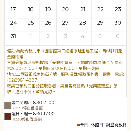
17
18
19
20
21
22
23
24
25
26
27
28
29
30
31
1
2
3
4
5
6
為配合新北市立圖書館第二總館原址重建工程，自6月1日起
全館閉館。
三重分館臨時服務據點「光興閱覽室」，開放時間:星期二至星期
六:9:00~21:00、星期日:9:00~17:00，星期一休館
地址:三重區正義南路62-1號，服務項目:領取預約書、還書，電話:
(02)2981-4887
敬請已預約三重分館取書者，請至臨時據點「光興閱覽室」領
取，造成不便，敬請見諒。
週二至週六 8:30-21:00
(20:30停止借還書)
週日、週一 8:30-17:00
(16:30停止借還書)
今日
休館日
調整開放日