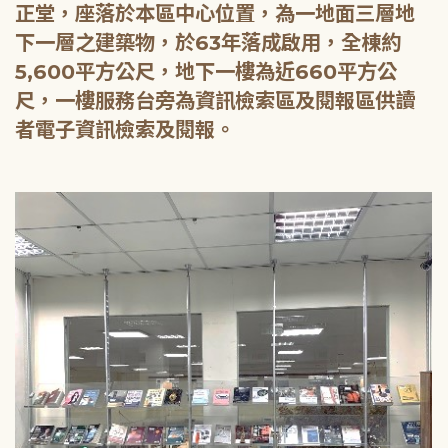
正堂，座落於本區中心位置，為一地面三層地
下一層之建築物，於63年落成啟用，全棟約
5,600平方公尺，地下一樓為近660平方公
尺，一樓服務台旁為資訊檢索區及閱報區供讀
者電子資訊檢索及閱報。