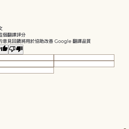
文
這個翻譯評分
的意見回饋將用於協助改善 Google 翻譯品質