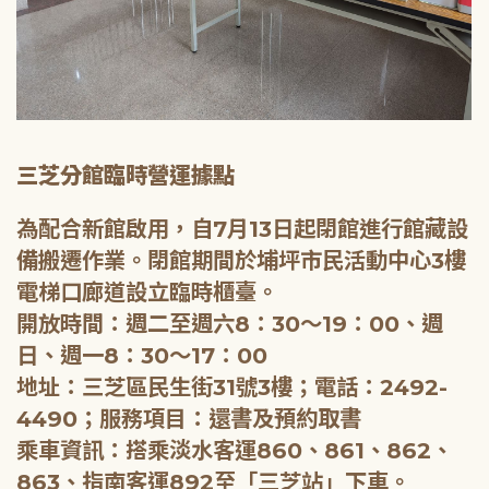
三芝分館臨時營運據點
為配合新館啟用，自7月13日起閉館進行館藏設
備搬遷作業。閉館期間於埔坪市民活動中心3樓
電梯口廊道設立臨時櫃臺。
開放時間：週二至週六8：30～19：00、週
日、週一8：30～17：00
地址：三芝區民生街31號3樓；電話：2492-
4490；服務項目：還書及預約取書
乘車資訊：搭乘淡水客運860、861、862、
863、指南客運892至「三芝站」下車。