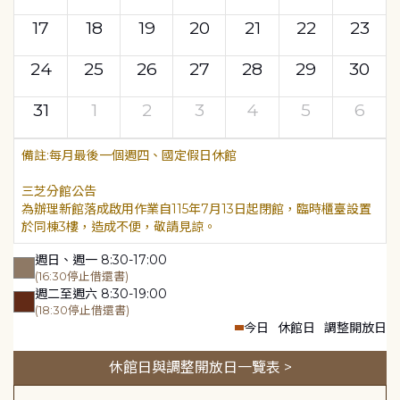
17
18
19
20
21
22
23
24
25
26
27
28
29
30
31
1
2
3
4
5
6
每月最後一個週四、國定假日休館
三芝分館公告
為辦理新館落成啟用作業自115年7月13日起閉館，臨時櫃臺設置
於同棟3樓，造成不便，敬請見諒。
週日、週一 8:30-17:00
(16:30停止借還書)
週二至週六 8:30-19:00
(18:30停止借還書)
今日
休館日
調整開放日
休館日與調整開放日一覽表 >