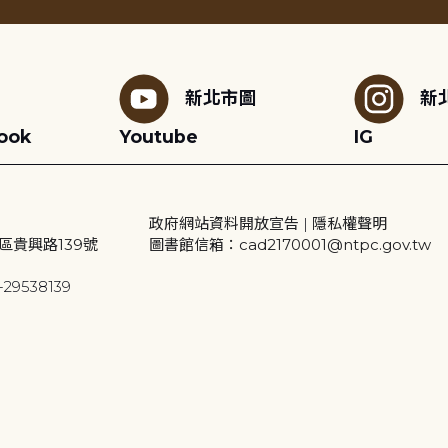
新北市圖
新
ook
Youtube
IG
政府網站資料開放宣告
|
隱私權聲明
區貴興路139號
圖書館信箱：cad2170001@ntpc.gov.tw
29538139