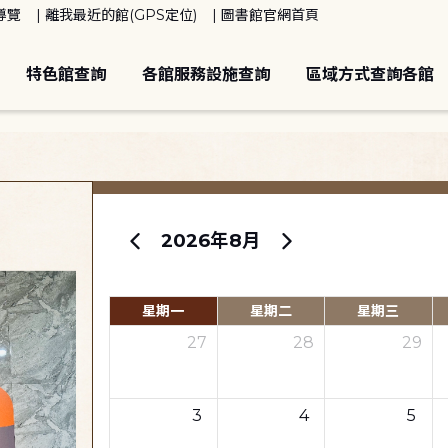
導覽
離我最近的館(GPS定位)
圖書館官網首頁
特色館查詢
各館服務設施查詢
區域方式查詢各館
2026年8月
星期一
星期二
星期三
27
28
29
3
4
5