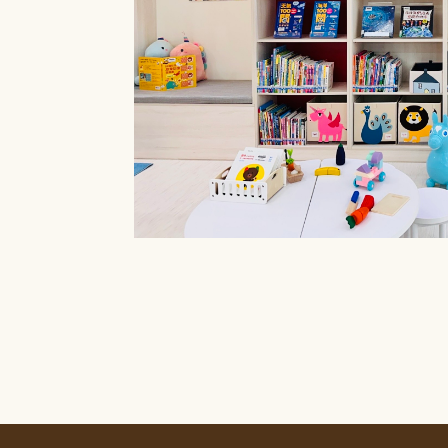
療癒菜園的休
廊」，供民眾申請
書閱覽室也特別