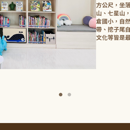
方公尺，坐
山、七星山
倉國小，自
帶、挖子尾