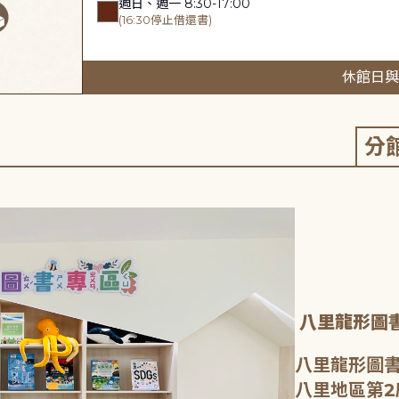
週日、週一 8:30-17:00
(16:30停止借還書)
休館日與
分
八里龍形圖
八里龍形圖書
八里地區第2