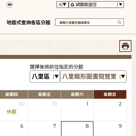
地圖式查詢各區分館
選擇後將前往指定的分館
星期四
星期五
星期六
星期日
30
31
1
2
休館
6
7
8
9