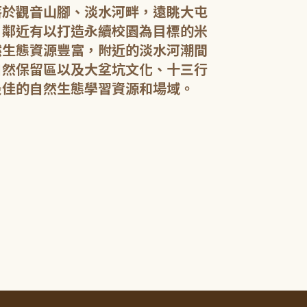
落於觀音山腳、淡水河畔，遠眺大屯
，鄰近有以打造永續校園為目標的米
然生態資源豐富，附近的淡水河潮間
館內規劃有期
自然保留區以及大坌坑文化、十三行
憩閱讀區，讓民
展示藝文作品。