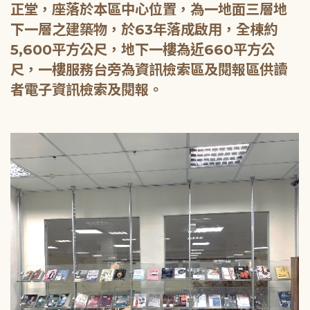
正堂，座落於本區中心位置，為一地面三層地
下一層之建築物，於63年落成啟用，全棟約
5,600平方公尺，地下一樓為近660平方公
尺，一樓服務台旁為資訊檢索區及閱報區供讀
者電子資訊檢索及閱報。