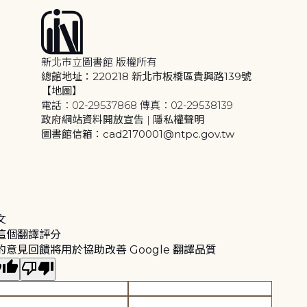
新北市立圖書館 版權所有
總館地址：220218 新北市板橋區貴興路139號
【地圖】
電話：02-29537868 傳真：02-29538139
政府網站資料開放宣告
|
隱私權聲明
圖書館信箱：cad2170001@ntpc.gov.tw
文
這個翻譯評分
的意見回饋將用於協助改善 Google 翻譯品質