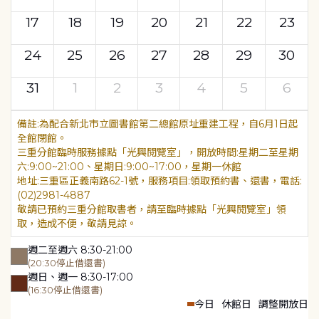
17
18
19
20
21
22
23
24
25
26
27
28
29
30
31
1
2
3
4
5
6
為配合新北市立圖書館第二總館原址重建工程，自6月1日起
全館閉館。
三重分館臨時服務據點「光興閱覽室」，開放時間:星期二至星期
六:9:00~21:00、星期日:9:00~17:00，星期一休館
地址:三重區正義南路62-1號，服務項目:領取預約書、還書，電話:
(02)2981-4887
敬請已預約三重分館取書者，請至臨時據點「光興閱覽室」領
取，造成不便，敬請見諒。
週二至週六 8:30-21:00
(20:30停止借還書)
週日、週一 8:30-17:00
(16:30停止借還書)
今日
休館日
調整開放日