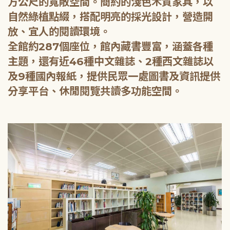
方公尺的寬敞空間。簡約的淺色木質家具，以
自然綠植點綴，搭配明亮的採光設計，營造開
放、宜人的閱讀環境。
全館約287個座位，館內藏書豐富，涵蓋各種
主題，還有近46種中文雜誌、2種西文雜誌以
及9種國內報紙，提供民眾一處圖書及資訊提供