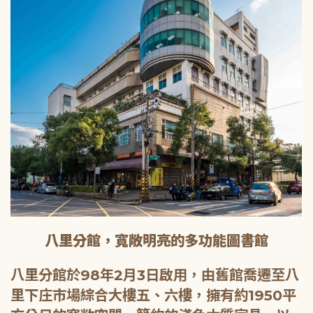
八里分館，寬敞明亮的多功能圖書館
八里分館於98年2月3日啟用，由舊館喬遷至八
里下庄市場綜合大樓五、六樓，擁有約1950平