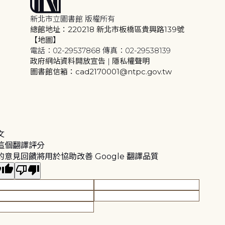
新北市立圖書館 版權所有
總館地址：220218 新北市板橋區貴興路139號
【地圖】
電話：02-29537868 傳真：02-29538139
政府網站資料開放宣告
|
隱私權聲明
圖書館信箱：cad2170001@ntpc.gov.tw
文
這個翻譯評分
的意見回饋將用於協助改善 Google 翻譯品質