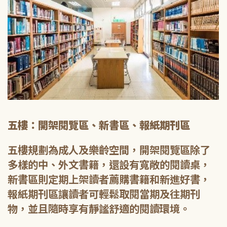
五樓：開架閱覽區、新書區、報紙期刊區
五樓規劃為成人及樂齡空間，開架閱覽區除了
多樣的中、外文書籍，還設有寬敞的閱讀桌，
新書區則定期上架讀者薦購書籍和新進好書，
報紙期刊區讓讀者可輕鬆取閱當期及往期刊
物，並且隨時享有靜謐舒適的閱讀環境。