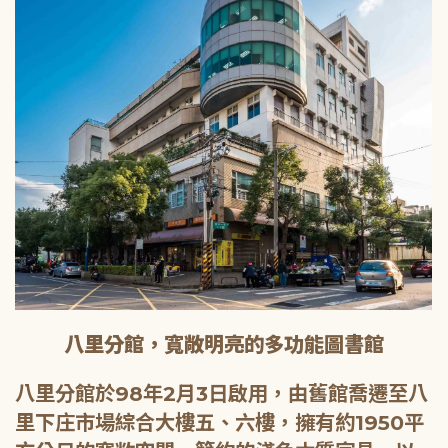
八里分館，寬敞明亮的多功能圖書館
八里分館於98年2月3日啟用，由舊館喬遷至八
里下庄市場綜合大樓五、六樓，擁有約1950平