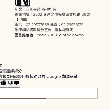
新北市立圖書館 版權所有
總館地址：220218 新北市板橋區貴興路139號
【地圖】
電話：02-29537868 傳真：02-29538139
政府網站資料開放宣告
|
隱私權聲明
圖書館信箱：cad2170001@ntpc.gov.tw
文
這個翻譯評分
的意見回饋將用於協助改善 Google 翻譯品質