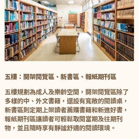
五樓：開架閱覽區、新書區、報紙期刊區
五樓規劃為成人及樂齡空間，開架閱覽區除了
多樣的中、外文書籍，還設有寬敞的閱讀桌，
新書區則定期上架讀者薦購書籍和新進好書，
報紙期刊區讓讀者可輕鬆取閱當期及往期刊
物，並且隨時享有靜謐舒適的閱讀環境。