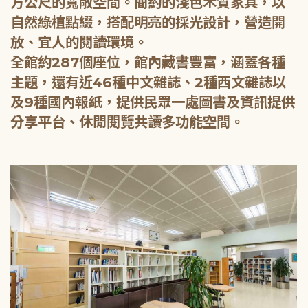
方公尺的寬敞空間。簡約的淺色木質家具，以
自然綠植點綴，搭配明亮的採光設計，營造開
放、宜人的閱讀環境。
全館約287個座位，館內藏書豐富，涵蓋各種
主題，還有近46種中文雜誌、2種西文雜誌以
及9種國內報紙，提供民眾一處圖書及資訊提供