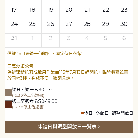
17
18
19
20
21
22
23
24
25
26
27
28
29
30
31
1
2
3
4
5
6
每月最後一個週四、國定假日休館
三芝分館公告
為辦理新館落成啟用作業自115年7月13日起閉館，臨時櫃臺設置
於同棟3樓，造成不便，敬請見諒。
週日、週一 8:30-17:00
(16:30停止借還書)
週二至週六 8:30-19:00
(18:30停止借還書)
今日
休館日
調整開放日
休館日與調整開放日一覽表 >