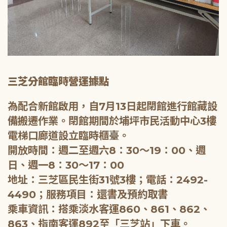
三芝分館臨時營運據點
為配合新館啟用，自7月13日起閉館進行館藏設
備搬遷作業。閉館期間於埔坪市民活動中心3樓
電梯口廊道設立臨時櫃臺。
開放時間：週二至週六8：30～19：00、週
日、週一8：30～17：00
地址：三芝區民生街31號3樓；電話：2492-
4490；服務項目：還書及預約取書
乘車資訊：搭乘淡水客運860、861、862、
863、指南客運892至「三芝站」下車。