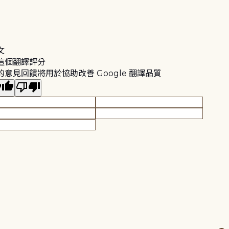
文
這個翻譯評分
的意見回饋將用於協助改善 Google 翻譯品質