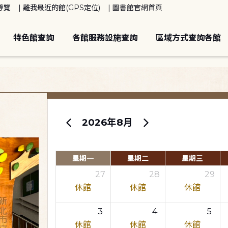
導覽
離我最近的館(GPS定位)
圖書館官網首頁
特色館查詢
各館服務設施查詢
區域方式查詢各館
2026年8月
星期一
星期二
星期三
27
28
29
休館
休館
休館
3
4
5
休館
休館
休館