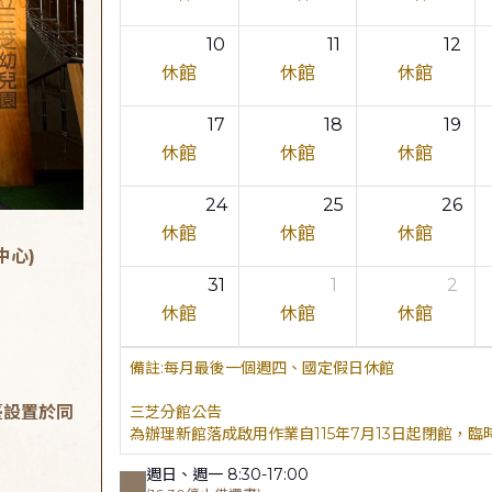
10
11
12
休館
休館
休館
17
18
19
休館
休館
休館
24
25
26
休館
休館
休館
中心)
31
1
2
休館
休館
休館
每月最後一個週四、國定假日休館
臺設置於同
三芝分館公告
為辦理新館落成啟用作業自115年7月13日起閉館，
週日、週一 8:30-17:00