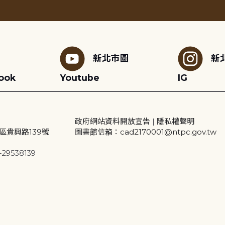
新北市圖
新
ook
Youtube
IG
政府網站資料開放宣告
|
隱私權聲明
區貴興路139號
圖書館信箱：cad2170001@ntpc.gov.tw
29538139