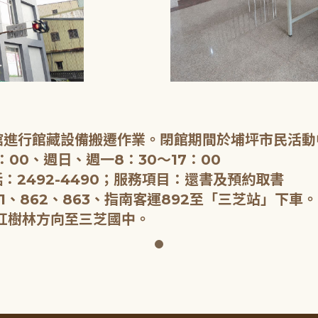
閉館進行館藏設備搬遷作業。閉館期間於埔坪市民活動
：00、週日、週一8：30～17：00
：2492-4490；服務項目：還書及預約取書
1、862、863、指南客運892至「三芝站」下車。
紅樹林方向至三芝國中。