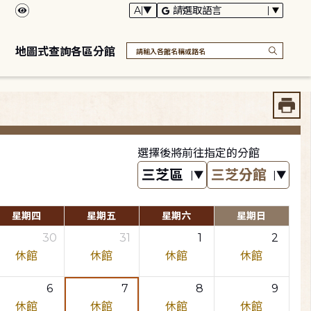
地圖式查詢各區分館
選擇後將前往指定的分館
星期四
星期五
星期六
星期日
30
31
1
2
休館
休館
休館
休館
6
7
8
9
休館
休館
休館
休館