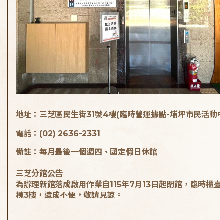
地址：三芝區民生街31號4樓(臨時營運據點-埔坪市民活動
電話：(02) 2636-2331
備註：每月最後一個週四、國定假日休館
三芝分館公告
為辦理新館落成啟用作業自115年7月13日起閉館，臨時櫃
棟3樓，造成不便，敬請見諒。