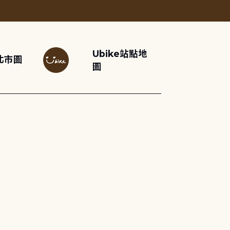
Ubike站點地
北市圖
圖