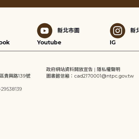
新北市圖
新
ook
Youtube
IG
政府網站資料開放宣告
|
隱私權聲明
區貴興路139號
圖書館信箱：cad2170001@ntpc.gov.tw
29538139