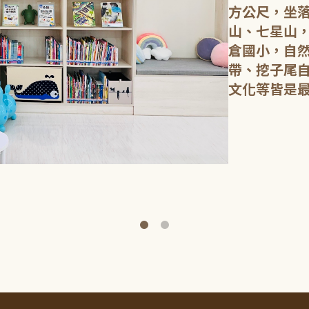
方公尺，坐
山、七星山
倉國小，自
帶、挖子尾