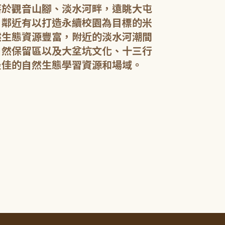
落於觀音山腳、淡水河畔，遠眺大屯
，鄰近有以打造永續校園為目標的米
然生態資源豐富，附近的淡水河潮間
館內規劃有期
自然保留區以及大坌坑文化、十三行
憩閱讀區，讓民
展示藝文作品。