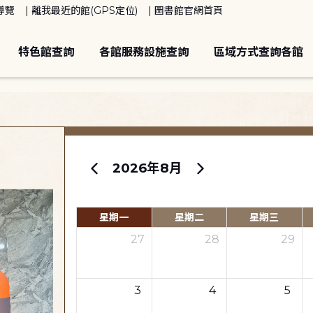
導覽
離我最近的館(GPS定位)
圖書館官網首頁
特色館查詢
各館服務設施查詢
區域方式查詢各館
2026年8月
星期一
星期二
星期三
27
28
29
3
4
5