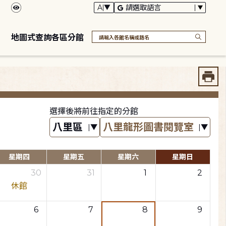
地圖式查詢各區分館
選擇後將前往指定的分館
星期四
星期五
星期六
星期日
30
31
1
2
休館
6
7
8
9