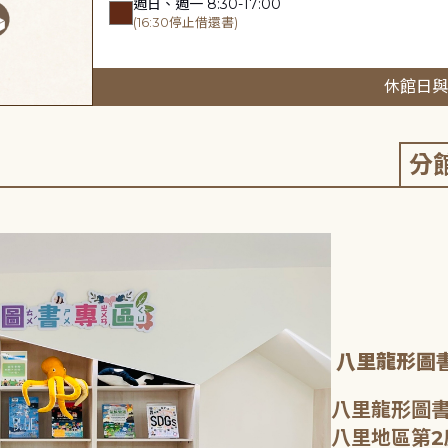
週日、週一 8:30-17:00
(16:30停止借還書)
休館日與
分
八里龍形圖
八里龍形圖書
八里地區第2