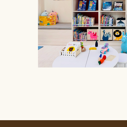
療癒菜園的休
廊」，供民眾申請
書閱覽室也特別