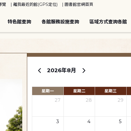
導覽
離我最近的館(GPS定位)
圖書館官網首頁
特色館查詢
各館服務設施查詢
區域方式查詢各館
2026年8月
星期一
星期二
星期三
27
28
29
3
4
5