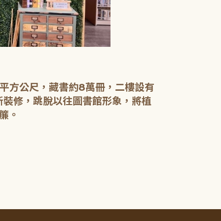
【二樓】 書庫
書庫區以綠色
設有植物陪讀
書籍於館內閱
0平方公尺，藏書約8萬冊，二樓設有
電腦檢索區設
新裝修，跳脫以往圖書館形象，將植
簾。