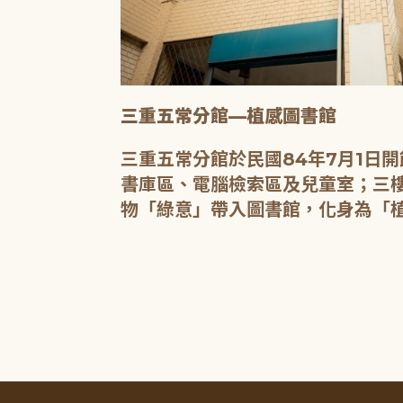
三重五常分館—植感圖書館
20人的研習教
三重五常分館於民國84年7月1日
書庫區、電腦檢索區及兒童室；三樓
物「綠意」帶入圖書館，化身為「