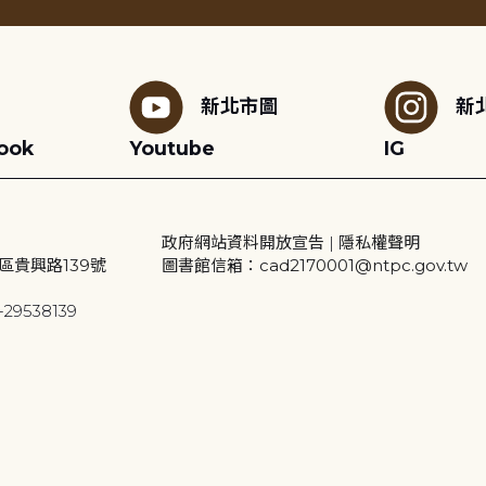
新北市圖
新
ook
Youtube
IG
政府網站資料開放宣告
|
隱私權聲明
區貴興路139號
圖書館信箱：cad2170001@ntpc.gov.tw
29538139