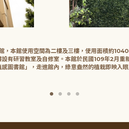
開館，本館使用空間為二樓及三樓，使用面積約104
設有研習教室及自修室。本館於民國109年2月重
植感圖書館」，走進館內，綠意盎然的植栽即映入眼