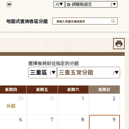
地圖式查詢各區分館
選擇後將前往指定的分館
星期四
星期五
星期六
星期日
30
31
1
2
休館
6
7
8
9