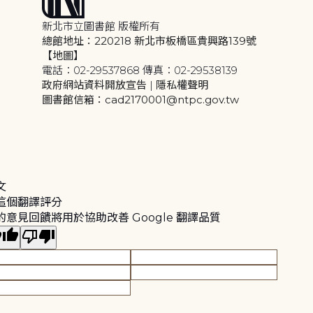
新北市立圖書館 版權所有
總館地址：220218 新北市板橋區貴興路139號
【地圖】
電話：02-29537868 傳真：02-29538139
政府網站資料開放宣告
|
隱私權聲明
圖書館信箱：cad2170001@ntpc.gov.tw
文
這個翻譯評分
的意見回饋將用於協助改善 Google 翻譯品質