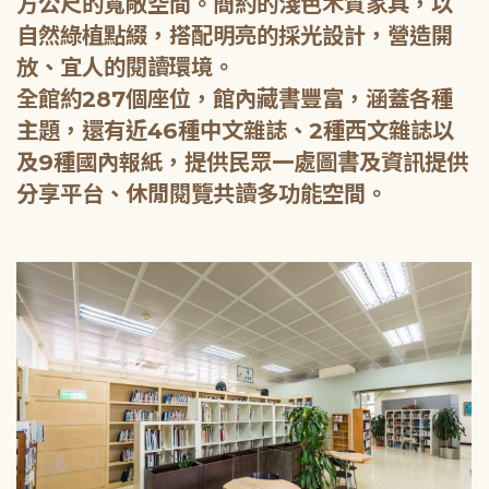
方公尺的寬敞空間。簡約的淺色木質家具，以
自然綠植點綴，搭配明亮的採光設計，營造開
放、宜人的閱讀環境。
全館約287個座位，館內藏書豐富，涵蓋各種
主題，還有近46種中文雜誌、2種西文雜誌以
及9種國內報紙，提供民眾一處圖書及資訊提供