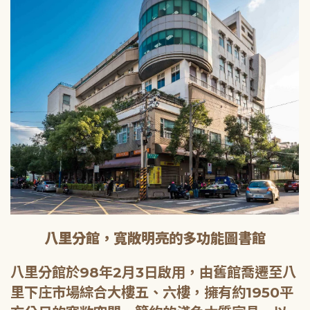
八里分館，寬敞明亮的多功能圖書館
八里分館於98年2月3日啟用，由舊館喬遷至八
里下庄市場綜合大樓五、六樓，擁有約1950平