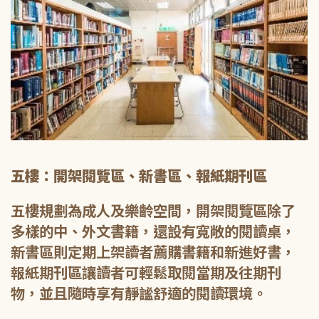
五樓：開架閱覽區、新書區、報紙期刊區
五樓規劃為成人及樂齡空間，開架閱覽區除了
多樣的中、外文書籍，還設有寬敞的閱讀桌，
新書區則定期上架讀者薦購書籍和新進好書，
報紙期刊區讓讀者可輕鬆取閱當期及往期刊
物，並且隨時享有靜謐舒適的閱讀環境。