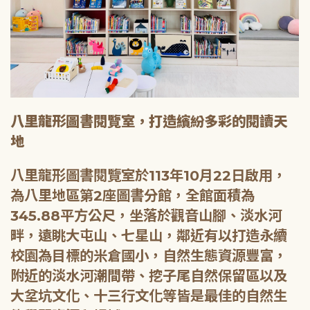
八里龍形圖書閱覽室，打造繽紛多彩的閱讀天
地
八里龍形圖書閱覽室於113年10月22日啟用，
為八里地區第2座圖書分館，全館面積為
345.88平方公尺，坐落於觀音山腳、淡水河
畔，遠眺大屯山、七星山，鄰近有以打造永續
校園為目標的米倉國小，自然生態資源豐富，
附近的淡水河潮間帶、挖子尾自然保留區以及
大坌坑文化、十三行文化等皆是最佳的自然生