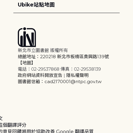
Ubike站點地圖
新北市立圖書館 版權所有
總館地址：220218 新北市板橋區貴興路139號
【地圖】
電話：02-29537868 傳真：02-29538139
政府網站資料開放宣告
|
隱私權聲明
圖書館信箱：cad2170001@ntpc.gov.tw
文
這個翻譯評分
的意見回饋將用於協助改善 Google 翻譯品質