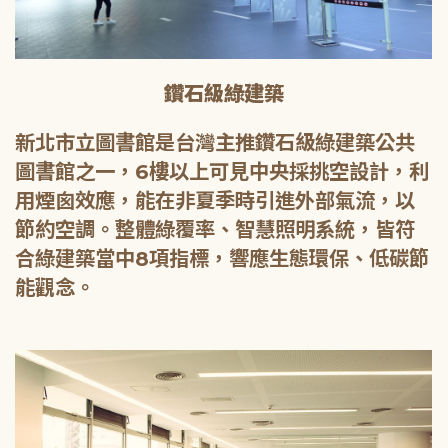
鑽石級綠建築
新北市立圖書館是台灣主推鑽石級綠建築公共
圖書館之一，6樓以上可見中央採挑空設計，利
用煙囪效應，能在非夏季時引進外部氣流，以
節約空調。整體綠覆率、智慧照明系統，皆符
合綠建築當中8項指標，響應生態環保、低碳節
能觀念。