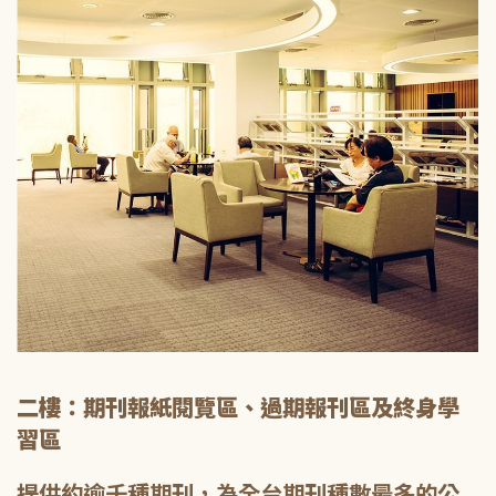
二樓：期刊報紙閱覽區、過期報刊區及終身學
習區
提供約逾千種期刊，為全台期刊種數最多的公