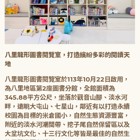
八里龍形圖書閱覽室，打造繽紛多彩的閱讀天
地
八里龍形圖書閱覽室於113年10月22日啟用，
為八里地區第2座圖書分館，全館面積為
345.88平方公尺，坐落於觀音山腳、淡水河
畔，遠眺大屯山、七星山，鄰近有以打造永續
校園為目標的米倉國小，自然生態資源豐富，
附近的淡水河潮間帶、挖子尾自然保留區以及
大坌坑文化、十三行文化等皆是最佳的自然生