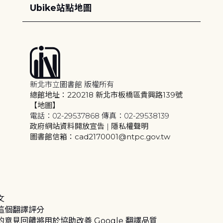
Ubike站點地圖
新北市立圖書館 版權所有
總館地址：220218 新北市板橋區貴興路139號
【地圖】
電話：02-29537868 傳真：02-29538139
政府網站資料開放宣告
|
隱私權聲明
圖書館信箱：cad2170001@ntpc.gov.tw
文
這個翻譯評分
的意見回饋將用於協助改善 Google 翻譯品質