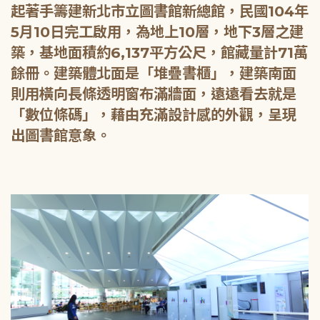
起著手籌建新北市立圖書館新總館，民國104年
5月10日完工啟用，為地上10層，地下3層之建
築，基地面積約6,137平方公尺，館藏量計71萬
餘冊。建築體北面是「堆疊書櫃」，建築南面
則用橫向長條透明窗布滿牆面，遠遠看去就是
「數位條碼」，藉由充滿設計感的外觀，呈現
出圖書館意象。