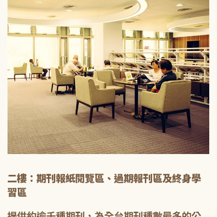
二樓：期刊報紙閱覽區、過期報刊區及終身學
習區
提供約逾千種期刊，為全台期刊種數最多的公