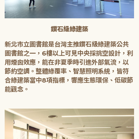
鑽石級綠建築
新北市立圖書館是台灣主推鑽石級綠建築公共
圖書館之一，6樓以上可見中央採挑空設計，利
用煙囪效應，能在非夏季時引進外部氣流，以
節約空調。整體綠覆率、智慧照明系統，皆符
合綠建築當中8項指標，響應生態環保、低碳節
能觀念。