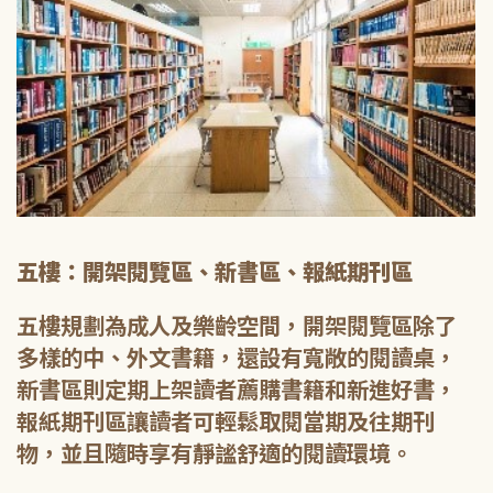
五樓：開架閱覽區、新書區、報紙期刊區
五樓規劃為成人及樂齡空間，開架閱覽區除了
多樣的中、外文書籍，還設有寬敞的閱讀桌，
新書區則定期上架讀者薦購書籍和新進好書，
報紙期刊區讓讀者可輕鬆取閱當期及往期刊
物，並且隨時享有靜謐舒適的閱讀環境。