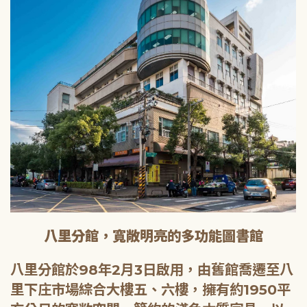
八里分館，寬敞明亮的多功能圖書館
八里分館於98年2月3日啟用，由舊館喬遷至八
里下庄市場綜合大樓五、六樓，擁有約1950平