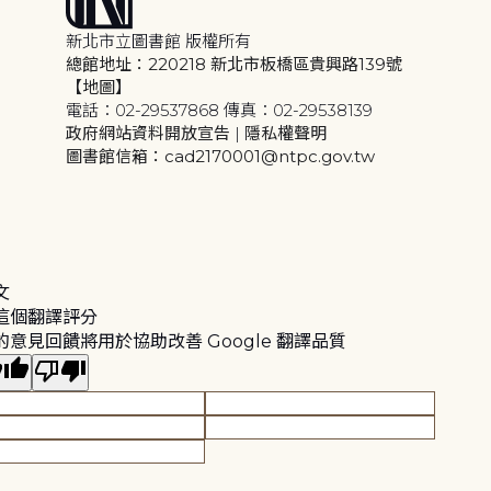
新北市立圖書館 版權所有
總館地址：220218 新北市板橋區貴興路139號
【地圖】
電話：02-29537868 傳真：02-29538139
政府網站資料開放宣告
|
隱私權聲明
圖書館信箱：cad2170001@ntpc.gov.tw
文
這個翻譯評分
的意見回饋將用於協助改善 Google 翻譯品質