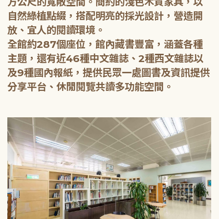
方公尺的寬敞空間。簡約的淺色木質家具，以
自然綠植點綴，搭配明亮的採光設計，營造開
放、宜人的閱讀環境。
全館約287個座位，館內藏書豐富，涵蓋各種
主題，還有近46種中文雜誌、2種西文雜誌以
及9種國內報紙，提供民眾一處圖書及資訊提供