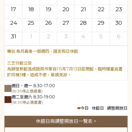
17
18
19
20
21
22
23
24
25
26
27
28
29
30
31
1
2
3
4
5
6
每月最後一個週四、國定假日休館
三芝分館公告
為辦理新館落成啟用作業自115年7月13日起閉館，臨時櫃臺設置
於同棟3樓，造成不便，敬請見諒。
週日、週一 8:30-17:00
(16:30停止借還書)
週二至週六 8:30-19:00
(18:30停止借還書)
今日
休館日
調整開放日
休館日與調整開放日一覽表 >