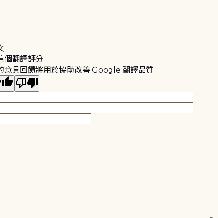
文
這個翻譯評分
的意見回饋將用於協助改善 Google 翻譯品質