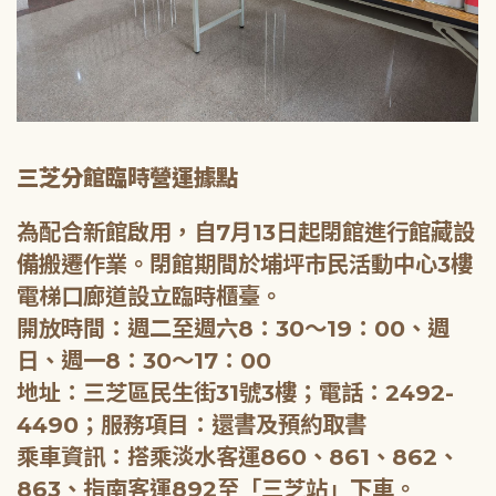
三芝分館臨時營運據點
為配合新館啟用，自7月13日起閉館進行館藏設
備搬遷作業。閉館期間於埔坪市民活動中心3樓
電梯口廊道設立臨時櫃臺。
開放時間：週二至週六8：30～19：00、週
日、週一8：30～17：00
地址：三芝區民生街31號3樓；電話：2492-
4490；服務項目：還書及預約取書
乘車資訊：搭乘淡水客運860、861、862、
863、指南客運892至「三芝站」下車。