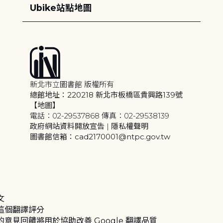
Ubike站點地圖
新北市立圖書館 版權所有
總館地址：220218 新北市板橋區貴興路139號
【地圖】
電話：02-29537868 傳真：02-29538139
政府網站資料開放宣告
|
隱私權聲明
圖書館信箱：cad2170001@ntpc.gov.tw
文
這個翻譯評分
的意見回饋將用於協助改善 Google 翻譯品質