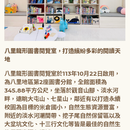
八里龍形圖書閱覽室，打造繽紛多彩的閱讀天
地
八里龍形圖書閱覽室於113年10月22日啟用，
為八里地區第2座圖書分館，全館面積為
345.88平方公尺，坐落於觀音山腳、淡水河
畔，遠眺大屯山、七星山，鄰近有以打造永續
校園為目標的米倉國小，自然生態資源豐富，
附近的淡水河潮間帶、挖子尾自然保留區以及
大坌坑文化、十三行文化等皆是最佳的自然生