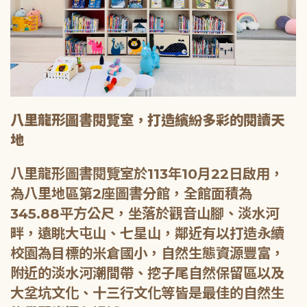
八里龍形圖書閱覽室，打造繽紛多彩的閱讀天
地
八里龍形圖書閱覽室於113年10月22日啟用，
為八里地區第2座圖書分館，全館面積為
345.88平方公尺，坐落於觀音山腳、淡水河
畔，遠眺大屯山、七星山，鄰近有以打造永續
校園為目標的米倉國小，自然生態資源豐富，
附近的淡水河潮間帶、挖子尾自然保留區以及
大坌坑文化、十三行文化等皆是最佳的自然生