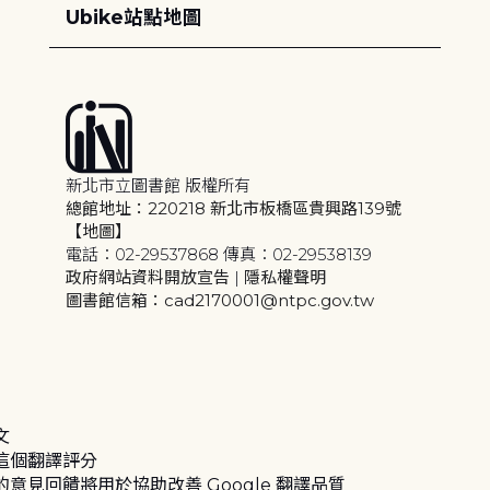
Ubike站點地圖
新北市立圖書館 版權所有
總館地址：220218 新北市板橋區貴興路139號
【地圖】
電話：02-29537868 傳真：02-29538139
政府網站資料開放宣告
|
隱私權聲明
圖書館信箱：cad2170001@ntpc.gov.tw
文
這個翻譯評分
的意見回饋將用於協助改善 Google 翻譯品質