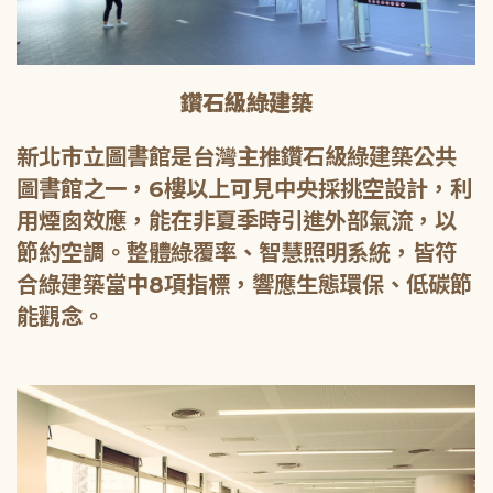
鑽石級綠建築
新北市立圖書館是台灣主推鑽石級綠建築公共
圖書館之一，6樓以上可見中央採挑空設計，利
用煙囪效應，能在非夏季時引進外部氣流，以
節約空調。整體綠覆率、智慧照明系統，皆符
合綠建築當中8項指標，響應生態環保、低碳節
能觀念。