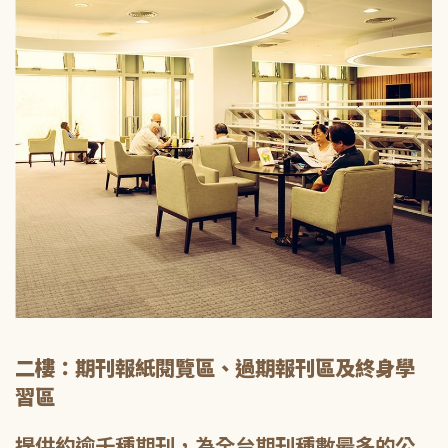
二樓：期刊報紙閱覽區、過期報刊區及終身學
習區
提供約逾千種期刊，為全台期刊種數最多的公