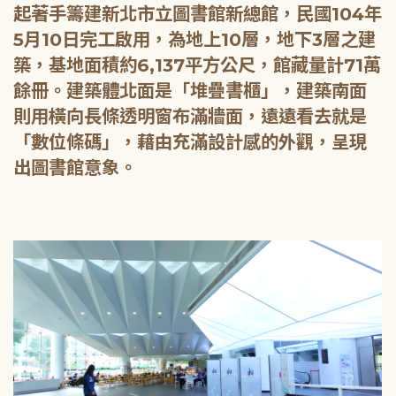
起著手籌建新北市立圖書館新總館，民國104年
5月10日完工啟用，為地上10層，地下3層之建
築，基地面積約6,137平方公尺，館藏量計71萬
餘冊。建築體北面是「堆疊書櫃」，建築南面
則用橫向長條透明窗布滿牆面，遠遠看去就是
「數位條碼」，藉由充滿設計感的外觀，呈現
出圖書館意象。