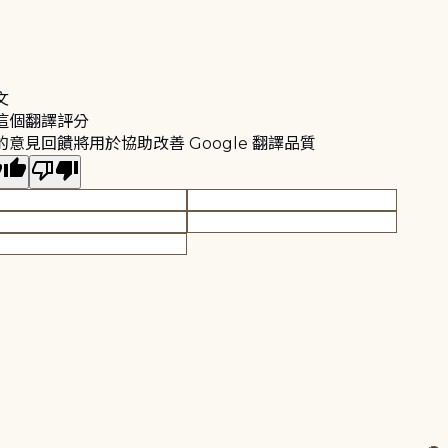
文
這個翻譯評分
的意見回饋將用於協助改善 Google 翻譯品質