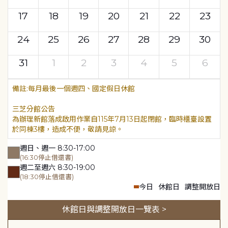
17
18
19
20
21
22
23
24
25
26
27
28
29
30
31
1
2
3
4
5
6
每月最後一個週四、國定假日休館
三芝分館公告
為辦理新館落成啟用作業自115年7月13日起閉館，臨時櫃臺設置
於同棟3樓，造成不便，敬請見諒。
週日、週一 8:30-17:00
(16:30停止借還書)
週二至週六 8:30-19:00
(18:30停止借還書)
今日
休館日
調整開放日
休館日與調整開放日一覽表 >