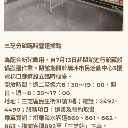
三芝分館臨時營運據點
為配合新館啟用，自7月13日起閉館進行館藏設
備搬遷作業。閉館期間於埔坪市民活動中心3樓
電梯口廊道設立臨時櫃臺。
開放時間：週二至週六8：30～19：00、週
日、週一8：30～17：00
地址：三芝區民生街31號3樓；電話：2492-
4490；服務項目：還書及預約取書
乘車資訊：搭乘淡水客運860、861、862、
863、指南客運892至「三芝站」下車。