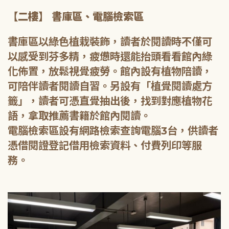
【二樓】 書庫區、電腦檢索區
書庫區以綠色植栽裝飾，讀者於閱讀時不僅可
以感受到芬多精，疲憊時還能抬頭看看館內綠
化佈置，放鬆視覺疲勞。館內設有植物陪讀，
可陪伴讀者閱讀自習。另設有「植覺閱讀處方
籤」，讀者可憑直覺抽出後，找到對應植物花
語，拿取推薦書籍於館內閱讀。
電腦檢索區設有網路檢索查詢電腦3台，供讀者
憑借閱證登記借用檢索資料、付費列印等服
務。