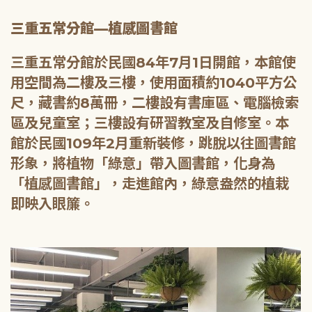
三重五常分館—植感圖書館
三重五常分館於民國84年7月1日開館，本館使
用空間為二樓及三樓，使用面積約1040平方公
尺，藏書約8萬冊，二樓設有書庫區、電腦檢索
區及兒童室；三樓設有研習教室及自修室。本
館於民國109年2月重新裝修，跳脫以往圖書館
形象，將植物「綠意」帶入圖書館，化身為
「植感圖書館」，走進館內，綠意盎然的植栽
即映入眼簾。