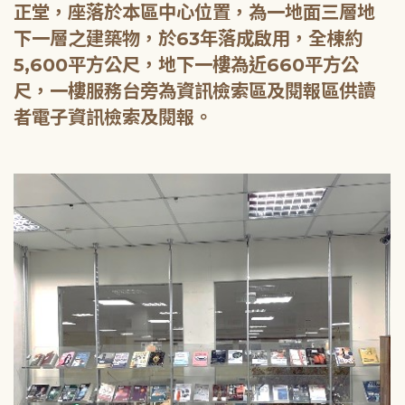
正堂，座落於本區中心位置，為一地面三層地
下一層之建築物，於63年落成啟用，全棟約
5,600平方公尺，地下一樓為近660平方公
尺，一樓服務台旁為資訊檢索區及閱報區供讀
者電子資訊檢索及閱報。