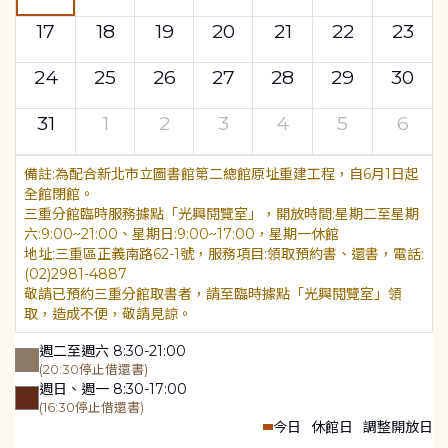
17
18
19
20
21
22
23
24
25
26
27
28
29
30
31
1
2
3
4
5
6
為配合新北市立圖書館第二總館原址重建工程，自6月1日起
全館閉館。
三重分館臨時服務據點「光興閱覽室」，開放時間:星期二至星期
六:9:00~21:00、星期日:9:00~17:00，星期一休館
地址:三重區正義南路62-1號，服務項目:領取預約書、還書，電話:
(02)2981-4887
敬請已預約三重分館取書者，請至臨時據點「光興閱覽室」領
取，造成不便，敬請見諒。
週二至週六 8:30-21:00
(20:30停止借還書)
週日、週一 8:30-17:00
(16:30停止借還書)
今日
休館日
調整開放日