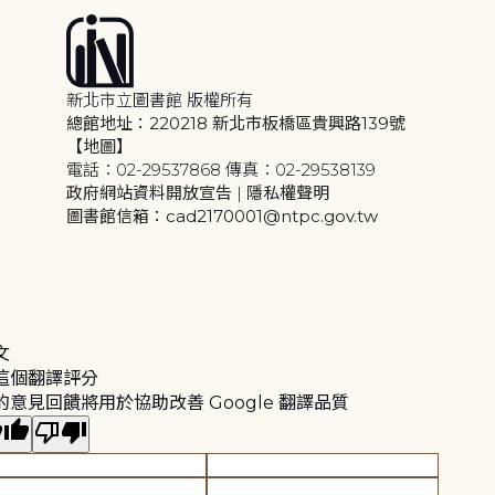
新北市立圖書館 版權所有
總館地址：220218 新北市板橋區貴興路139號
【地圖】
電話：02-29537868 傳真：02-29538139
政府網站資料開放宣告
|
隱私權聲明
圖書館信箱：cad2170001@ntpc.gov.tw
文
這個翻譯評分
的意見回饋將用於協助改善 Google 翻譯品質