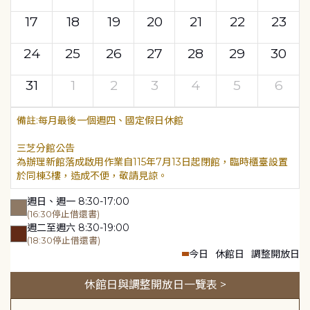
17
18
19
20
21
22
23
24
25
26
27
28
29
30
31
1
2
3
4
5
6
每月最後一個週四、國定假日休館
三芝分館公告
為辦理新館落成啟用作業自115年7月13日起閉館，臨時櫃臺設置
於同棟3樓，造成不便，敬請見諒。
週日、週一 8:30-17:00
(16:30停止借還書)
週二至週六 8:30-19:00
(18:30停止借還書)
今日
休館日
調整開放日
休館日與調整開放日一覽表 >