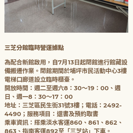
三芝分館臨時營運據點
為配合新館啟用，自7月13日起閉館進行館藏設
備搬遷作業。閉館期間於埔坪市民活動中心3樓
電梯口廊道設立臨時櫃臺。
開放時間：週二至週六8：30～19：00、週
日、週一8：30～17：00
地址：三芝區民生街31號3樓；電話：2492-
4490；服務項目：還書及預約取書
乘車資訊：搭乘淡水客運860、861、862、
863、指南客運892至「三芝站」下車。