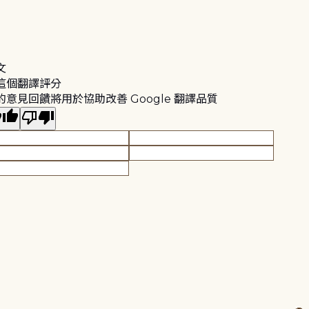
文
這個翻譯評分
的意見回饋將用於協助改善 Google 翻譯品質