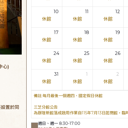
10
11
12
休館
休館
休館
17
18
19
休館
休館
休館
24
25
26
休館
休館
休館
中心)
31
1
2
休館
休館
休館
每月最後一個週四、國定假日休館
臺設置於同
三芝分館公告
為辦理新館落成啟用作業自115年7月13日起閉館，
週日、週一 8:30-17:00