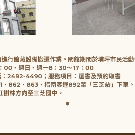
閉館進行館藏設備搬遷作業。閉館期間於埔坪市民活動
：00、週日、週一8：30～17：00
：2492-4490；服務項目：還書及預約取書
1、862、863、指南客運892至「三芝站」下車。
紅樹林方向至三芝國中。