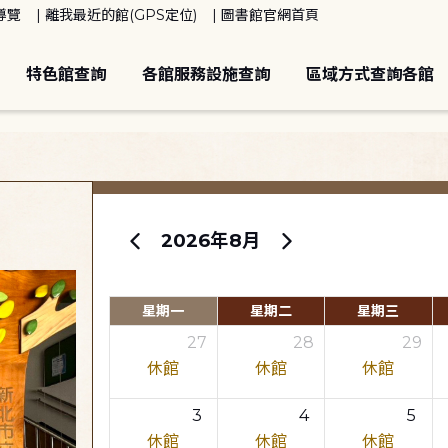
導覽
離我最近的館(GPS定位)
圖書館官網首頁
特色館查詢
各館服務設施查詢
區域方式查詢各館
2026年8月
星期一
星期二
星期三
27
28
29
休館
休館
休館
3
4
5
休館
休館
休館