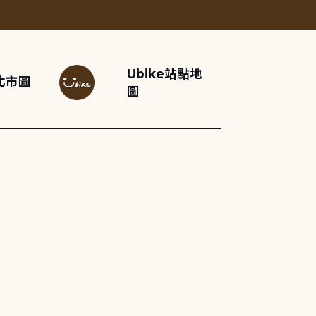
Ubike站點地
北市圖
圖