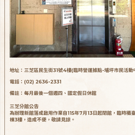
地址：三芝區民生街31號4樓(臨時營運據點-埔坪市民活動
電話：(02) 2636-2331
備註：每月最後一個週四、國定假日休館
三芝分館公告
為辦理新館落成啟用作業自115年7月13日起閉館，臨時櫃
棟3樓，造成不便，敬請見諒。