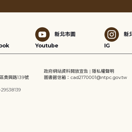
新北市圖
新
ook
Youtube
IG
政府網站資料開放宣告
|
隱私權聲明
區貴興路139號
圖書館信箱：cad2170001@ntpc.gov.tw
29538139