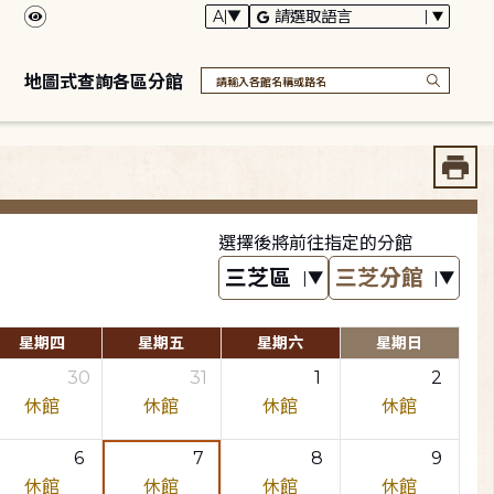
地圖式查詢各區分館
選擇後將前往指定的分館
星期四
星期五
星期六
星期日
30
31
1
2
休館
休館
休館
休館
6
7
8
9
休館
休館
休館
休館