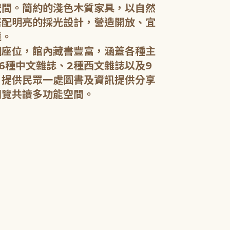
空間。簡約的淺色木質家具，以自然
搭配明亮的採光設計，營造開放、宜
五樓：開架閱
境。
個座位，館內藏書豐富，涵蓋各種主
五樓規劃為成
6種中文雜誌、2種西文雜誌以及9
籍和新進好書
，提供民眾一處圖書及資訊提供分享