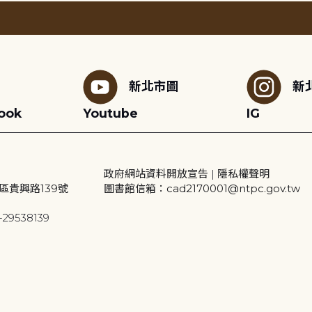
新北市圖
新
ook
Youtube
IG
政府網站資料開放宣告
|
隱私權聲明
區貴興路139號
圖書館信箱：cad2170001@ntpc.gov.tw
29538139