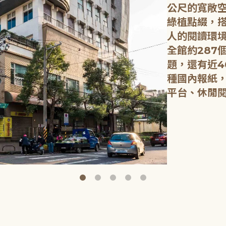
公尺的寬敞
綠植點綴，
人的閱讀環
全館約287
題，還有近4
種國內報紙