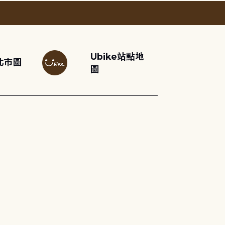
Ubike站點地
北市圖
圖