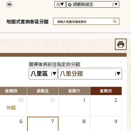
地圖式查詢各區分館
選擇後將前往指定的分館
星期四
星期五
星期六
星期日
30
31
1
2
休館
6
7
8
9