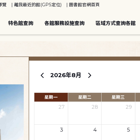
導覽
離我最近的館(GPS定位)
圖書館官網首頁
特色館查詢
各館服務設施查詢
區域方式查詢各館
2026年8月
星期一
星期二
星期三
27
28
29
3
4
5