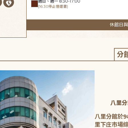
週日、週一 8:30-17:00
(16:30停止借還書)
休館日與
分
八里分
八里分館於9
里下庄市場綜