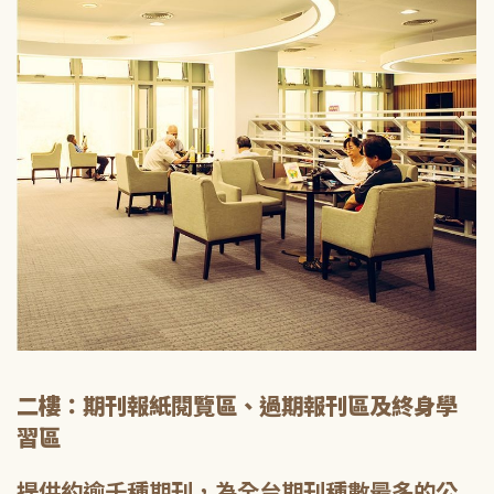
二樓：期刊報紙閱覽區、過期報刊區及終身學
習區
提供約逾千種期刊，為全台期刊種數最多的公