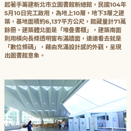
起著手籌建新北市立圖書館新總館，民國104年
5月10日完工啟用，為地上10層，地下3層之建
築，基地面積約6,137平方公尺，館藏量計71萬
餘冊。建築體北面是「堆疊書櫃」，建築南面
則用橫向長條透明窗布滿牆面，遠遠看去就是
「數位條碼」，藉由充滿設計感的外觀，呈現
出圖書館意象。