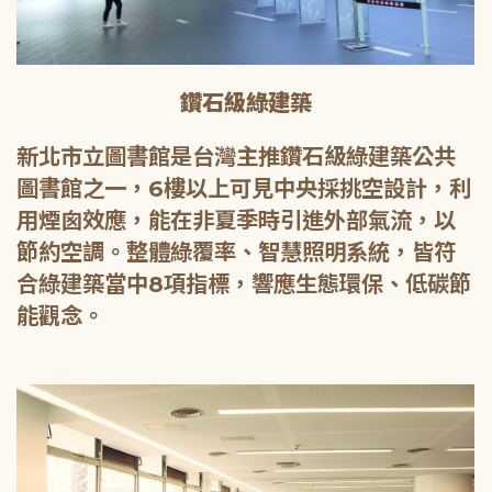
鑽石級綠建築
新北市立圖書館是台灣主推鑽石級綠建築公共
圖書館之一，6樓以上可見中央採挑空設計，利
用煙囪效應，能在非夏季時引進外部氣流，以
節約空調。整體綠覆率、智慧照明系統，皆符
合綠建築當中8項指標，響應生態環保、低碳節
能觀念。