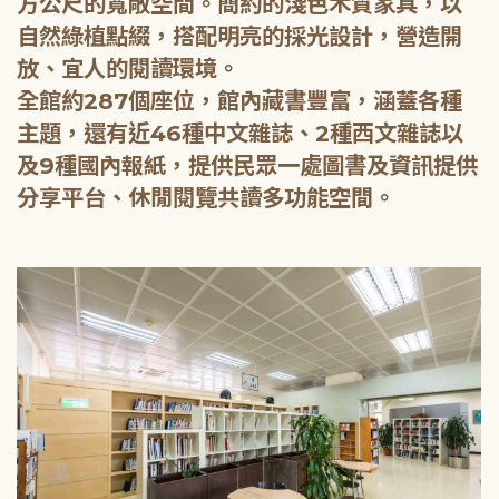
方公尺的寬敞空間。簡約的淺色木質家具，以
自然綠植點綴，搭配明亮的採光設計，營造開
放、宜人的閱讀環境。
全館約287個座位，館內藏書豐富，涵蓋各種
主題，還有近46種中文雜誌、2種西文雜誌以
及9種國內報紙，提供民眾一處圖書及資訊提供