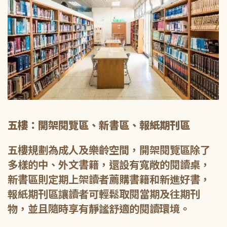
五樓：開架閱覽區、新書區、報紙期刊區
五樓規劃為成人及樂齡空間，開架閱覽區除了
多樣的中、外文書籍，還設有寬敞的閱讀桌，
新書區則定期上架讀者薦購書籍和新進好書，
報紙期刊區讓讀者可輕鬆取閱當期及往期刊
物，並且隨時享有靜謐舒適的閱讀環境。