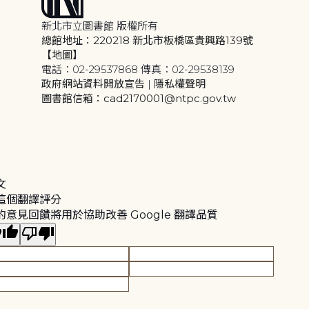
新北市立圖書館 版權所有
總館地址：220218 新北市板橋區貴興路139號
【地圖】
電話：02-29537868 傳真：02-29538139
政府網站資料開放宣告
|
隱私權聲明
圖書館信箱：cad2170001@ntpc.gov.tw
文
這個翻譯評分
的意見回饋將用於協助改善 Google 翻譯品質