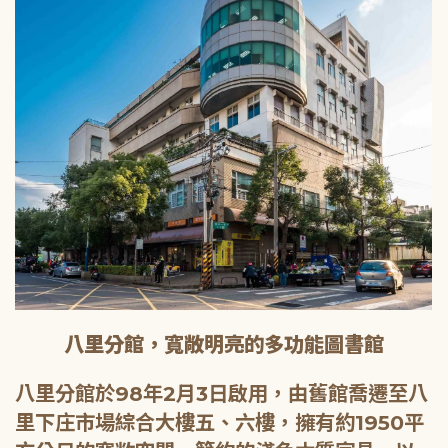
八里分館，寬敞明亮的多功能圖書館
八里分館於98年2月3日啟用，由舊館喬遷至八
里下庄市場綜合大樓五、六樓，擁有約1950平