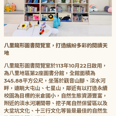
八里龍形圖書閱覽室，打造繽紛多彩的閱讀天
地
八里龍形圖書閱覽室於113年10月22日啟用，
為八里地區第2座圖書分館，全館面積為
345.88平方公尺，坐落於觀音山腳、淡水河
畔，遠眺大屯山、七星山，鄰近有以打造永續
校園為目標的米倉國小，自然生態資源豐富，
附近的淡水河潮間帶、挖子尾自然保留區以及
大坌坑文化、十三行文化等皆是最佳的自然生