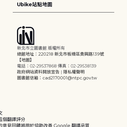
Ubike站點地圖
新北市立圖書館 版權所有
總館地址：220218 新北市板橋區貴興路139號
【地圖】
電話：02-29537868 傳真：02-29538139
政府網站資料開放宣告
|
隱私權聲明
圖書館信箱：cad2170001@ntpc.gov.tw
文
這個翻譯評分
的意見回饋將用於協助改善 Google 翻譯品質