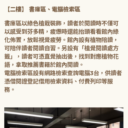
【二樓】 書庫區、電腦檢索區
書庫區以綠色植栽裝飾，讀者於閱讀時不僅可
以感受到芬多精，疲憊時還能抬頭看看館內綠
化佈置，放鬆視覺疲勞。館內設有植物陪讀，
可陪伴讀者閱讀自習。另設有「植覺閱讀處方
籤」，讀者可憑直覺抽出後，找到對應植物花
語，拿取推薦書籍於館內閱讀。
電腦檢索區設有網路檢索查詢電腦3台，供讀者
憑借閱證登記借用檢索資料、付費列印等服
務。