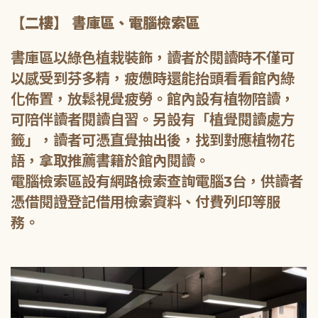
【二樓】 書庫區、電腦檢索區
書庫區以綠色植栽裝飾，讀者於閱讀時不僅可
以感受到芬多精，疲憊時還能抬頭看看館內綠
化佈置，放鬆視覺疲勞。館內設有植物陪讀，
可陪伴讀者閱讀自習。另設有「植覺閱讀處方
籤」，讀者可憑直覺抽出後，找到對應植物花
語，拿取推薦書籍於館內閱讀。
電腦檢索區設有網路檢索查詢電腦3台，供讀者
憑借閱證登記借用檢索資料、付費列印等服
務。