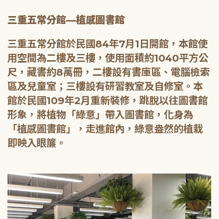
三重五常分館—植感圖書館
三重五常分館於民國84年7月1日開館，本館使
用空間為二樓及三樓，使用面積約1040平方公
尺，藏書約8萬冊，二樓設有書庫區、電腦檢索
區及兒童室；三樓設有研習教室及自修室。本
館於民國109年2月重新裝修，跳脫以往圖書館
形象，將植物「綠意」帶入圖書館，化身為
「植感圖書館」，走進館內，綠意盎然的植栽
即映入眼簾。