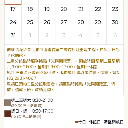
17
18
19
20
21
22
23
24
25
26
27
28
29
30
31
1
2
3
4
5
6
為配合新北市立圖書館第二總館原址重建工程，自6月1日起
全館閉館。
三重分館臨時服務據點「光興閱覽室」，開放時間:星期二至星期
六:9:00~21:00、星期日:9:00~17:00，星期一休館
地址:三重區正義南路62-1號，服務項目:領取預約書、還書，電話:
(02)2981-4887
敬請已預約三重分館取書者，請至臨時據點「光興閱覽室」領
取，造成不便，敬請見諒。
週二至週六 8:30-21:00
(20:30停止借還書)
週日、週一 8:30-17:00
(16:30停止借還書)
今日
休館日
調整開放日