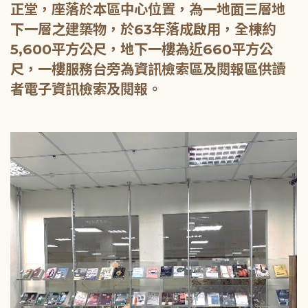
正堂，座落於本區中心位置，為一地面三層地
下一層之建築物，於63年落成啟用，全棟約
5,600平方公尺，地下一樓為近660平方公
尺，一樓服務台旁為資訊檢索區及閱報區供讀
者電子資訊檢索及閱報。