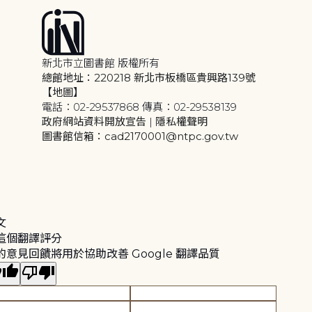
新北市立圖書館 版權所有
總館地址：220218 新北市板橋區貴興路139號
【地圖】
電話：02-29537868 傳真：02-29538139
政府網站資料開放宣告
|
隱私權聲明
圖書館信箱：cad2170001@ntpc.gov.tw
文
這個翻譯評分
的意見回饋將用於協助改善 Google 翻譯品質