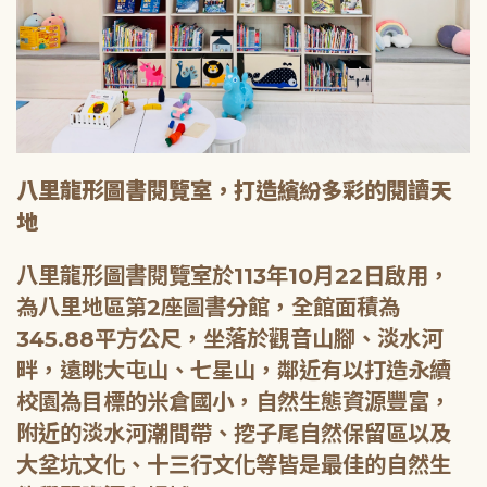
八里龍形圖書閱覽室，打造繽紛多彩的閱讀天
地
八里龍形圖書閱覽室於113年10月22日啟用，
為八里地區第2座圖書分館，全館面積為
345.88平方公尺，坐落於觀音山腳、淡水河
畔，遠眺大屯山、七星山，鄰近有以打造永續
校園為目標的米倉國小，自然生態資源豐富，
附近的淡水河潮間帶、挖子尾自然保留區以及
大坌坑文化、十三行文化等皆是最佳的自然生