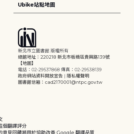
Ubike站點地圖
新北市立圖書館 版權所有
總館地址：220218 新北市板橋區貴興路139號
【地圖】
電話：02-29537868 傳真：02-29538139
政府網站資料開放宣告
|
隱私權聲明
圖書館信箱：cad2170001@ntpc.gov.tw
文
這個翻譯評分
的意見回饋將用於協助改善 Google 翻譯品質