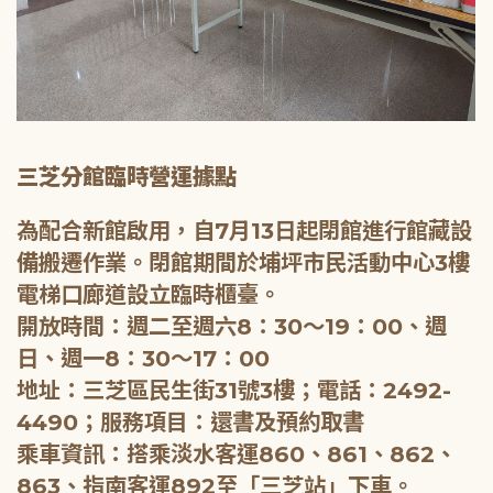
三芝分館臨時營運據點
為配合新館啟用，自7月13日起閉館進行館藏設
備搬遷作業。閉館期間於埔坪市民活動中心3樓
電梯口廊道設立臨時櫃臺。
開放時間：週二至週六8：30～19：00、週
日、週一8：30～17：00
地址：三芝區民生街31號3樓；電話：2492-
4490；服務項目：還書及預約取書
乘車資訊：搭乘淡水客運860、861、862、
863、指南客運892至「三芝站」下車。