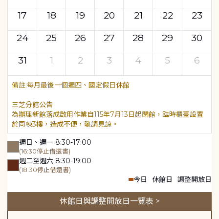
17
18
19
20
21
22
23
24
25
26
27
28
29
30
31
1
2
3
4
5
6
每月最後一個週四、國定假日休館
三芝分館公告
為辦理新館落成啟用作業自115年7月13日起閉館，臨時櫃臺設置
於同棟3樓，造成不便，敬請見諒。
週日、週一 8:30-17:00
(16:30停止借還書)
週二至週六 8:30-19:00
(18:30停止借還書)
今日
休館日
調整開放日
休館日與調整開放日一覽表 >