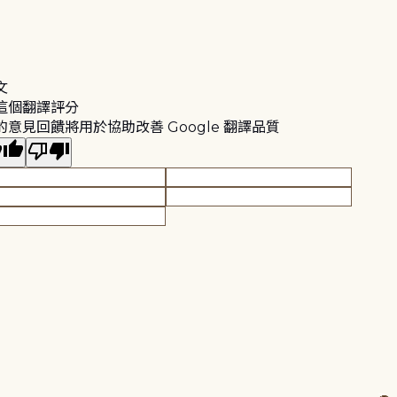
文
這個翻譯評分
的意見回饋將用於協助改善 Google 翻譯品質