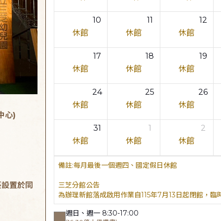
10
11
12
休館
休館
休館
17
18
19
休館
休館
休館
24
25
26
休館
休館
休館
中心)
31
1
2
休館
休館
休館
每月最後一個週四、國定假日休館
臺設置於同
三芝分館公告
為辦理新館落成啟用作業自115年7月13日起閉館，
週日、週一 8:30-17:00