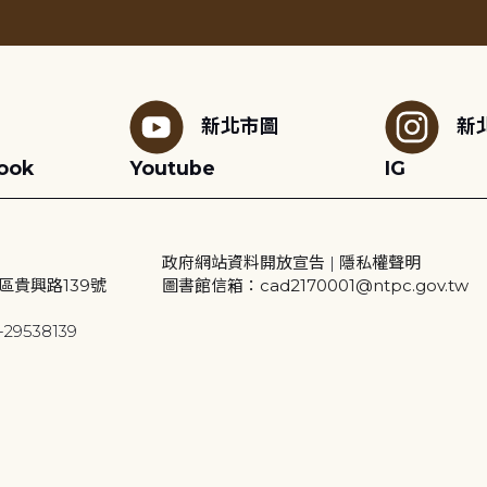
新北市圖
新
ook
Youtube
IG
政府網站資料開放宣告
|
隱私權聲明
區貴興路139號
圖書館信箱：cad2170001@ntpc.gov.tw
29538139