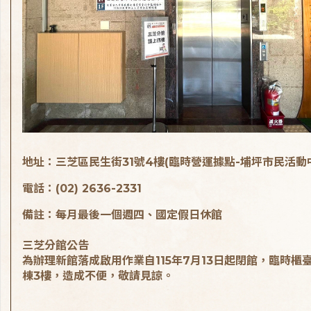
地址：三芝區民生街31號4樓(臨時營運據點-埔坪市民活動
電話：(02) 2636-2331
備註：每月最後一個週四、國定假日休館
三芝分館公告
為辦理新館落成啟用作業自115年7月13日起閉館，臨時櫃
棟3樓，造成不便，敬請見諒。