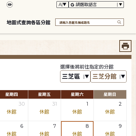
地圖式查詢各區分館
選擇後將前往指定的分館
星期四
星期五
星期六
星期日
30
31
1
2
休館
休館
休館
休館
6
7
8
9
休館
休館
休館
休館