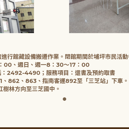
閉館進行館藏設備搬遷作業。閉館期間於埔坪市民活動
：00、週日、週一8：30～17：00
：2492-4490；服務項目：還書及預約取書
1、862、863、指南客運892至「三芝站」下車。
紅樹林方向至三芝國中。