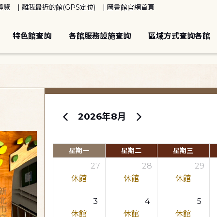
導覽
離我最近的館(GPS定位)
圖書館官網首頁
特色館查詢
各館服務設施查詢
區域方式查詢各館
2026年8月
星期一
星期二
星期三
27
28
29
休館
休館
休館
3
4
5
休館
休館
休館