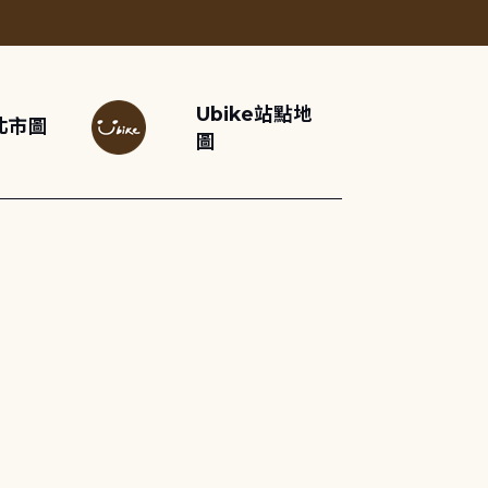
Ubike站點地
北市圖
圖