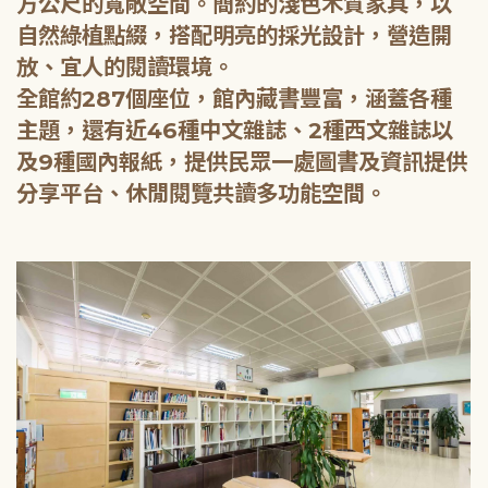
方公尺的寬敞空間。簡約的淺色木質家具，以
自然綠植點綴，搭配明亮的採光設計，營造開
放、宜人的閱讀環境。
全館約287個座位，館內藏書豐富，涵蓋各種
主題，還有近46種中文雜誌、2種西文雜誌以
及9種國內報紙，提供民眾一處圖書及資訊提供