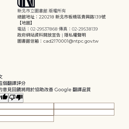
新北市立圖書館 版權所有
總館地址：220218 新北市板橋區貴興路139號
【地圖】
電話：02-29537868 傳真：02-29538139
政府網站資料開放宣告
|
隱私權聲明
圖書館信箱：cad2170001@ntpc.gov.tw
文
這個翻譯評分
的意見回饋將用於協助改善 Google 翻譯品質