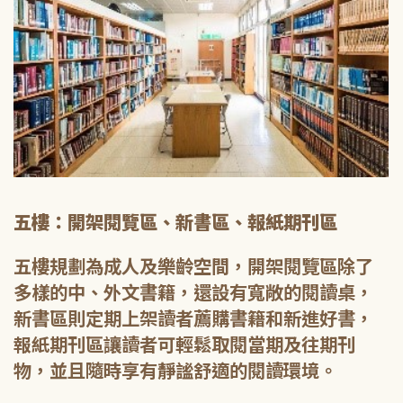
五樓：開架閱覽區、新書區、報紙期刊區
五樓規劃為成人及樂齡空間，開架閱覽區除了
多樣的中、外文書籍，還設有寬敞的閱讀桌，
新書區則定期上架讀者薦購書籍和新進好書，
報紙期刊區讓讀者可輕鬆取閱當期及往期刊
物，並且隨時享有靜謐舒適的閱讀環境。