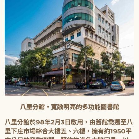
八里分館，寬敞明亮的多功能圖書館
八里分館於98年2月3日啟用，由舊館喬遷至八
里下庄市場綜合大樓五、六樓，擁有約1950平