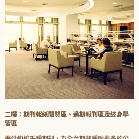
二樓：期刊報紙閱覽區、過期報刊區及終身學
習區
提供約逾千種期刊，為全台期刊種數最多的公