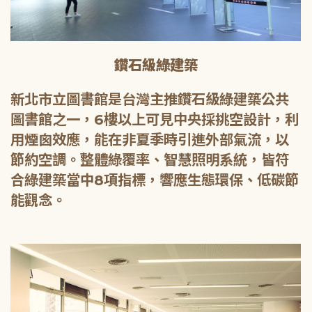
鑽石級綠建築
新北市立圖書館是台灣主推鑽石級綠建築公共
圖書館之一，6樓以上可見中央採挑空設計，利
用煙囪效應，能在非夏季時引進外部氣流，以
節約空調。整體綠覆率、智慧照明系統，皆符
合綠建築當中8項指標，響應生態環保、低碳節
能觀念。