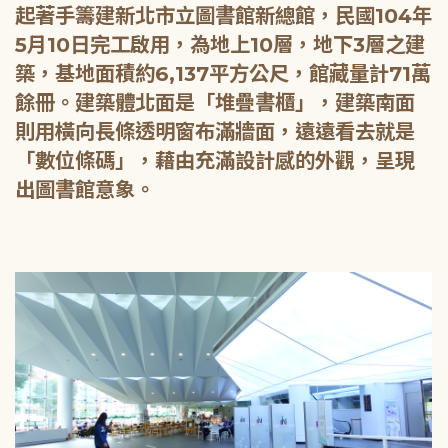
起著手籌建新北市立圖書館新總館，民國104年
5月10日完工啟用，為地上10層，地下3層之建
築，基地面積約6,137平方公尺，館藏量計71萬
餘冊。建築體北面是「堆疊書櫃」，建築南面
則用橫向長條透明窗布滿牆面，遠遠看去就是
「數位條碼」，藉由充滿設計感的外觀，呈現
出圖書館意象。