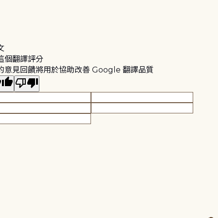
文
這個翻譯評分
的意見回饋將用於協助改善 Google 翻譯品質