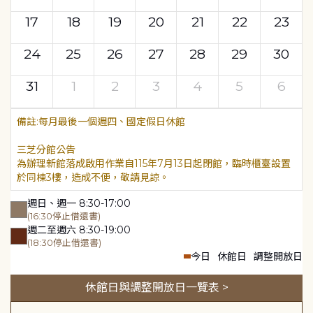
17
18
19
20
21
22
23
24
25
26
27
28
29
30
31
1
2
3
4
5
6
每月最後一個週四、國定假日休館
三芝分館公告
為辦理新館落成啟用作業自115年7月13日起閉館，臨時櫃臺設置
於同棟3樓，造成不便，敬請見諒。
週日、週一 8:30-17:00
(16:30停止借還書)
週二至週六 8:30-19:00
(18:30停止借還書)
今日
休館日
調整開放日
休館日與調整開放日一覽表 >