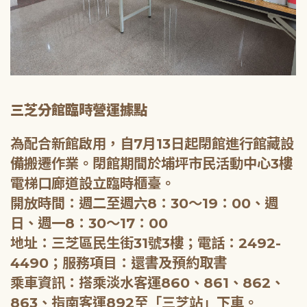
三芝分館臨時營運據點
為配合新館啟用，自7月13日起閉館進行館藏設
備搬遷作業。閉館期間於埔坪市民活動中心3樓
電梯口廊道設立臨時櫃臺。
開放時間：週二至週六8：30～19：00、週
日、週一8：30～17：00
地址：三芝區民生街31號3樓；電話：2492-
4490；服務項目：還書及預約取書
乘車資訊：搭乘淡水客運860、861、862、
863、指南客運892至「三芝站」下車。