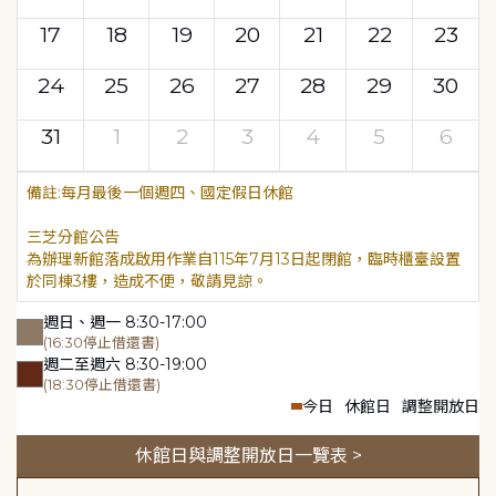
17
18
19
20
21
22
23
24
25
26
27
28
29
30
31
1
2
3
4
5
6
每月最後一個週四、國定假日休館
三芝分館公告
為辦理新館落成啟用作業自115年7月13日起閉館，臨時櫃臺設置
於同棟3樓，造成不便，敬請見諒。
週日、週一 8:30-17:00
(16:30停止借還書)
週二至週六 8:30-19:00
(18:30停止借還書)
今日
休館日
調整開放日
休館日與調整開放日一覽表 >