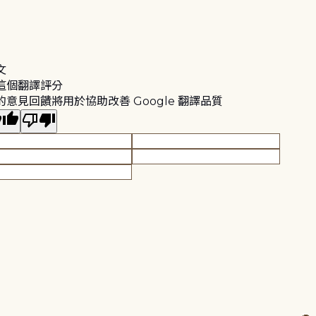
文
這個翻譯評分
的意見回饋將用於協助改善 Google 翻譯品質