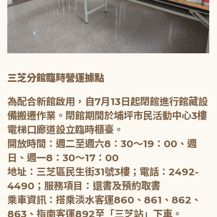
三芝分館臨時營運據點
為配合新館啟用，自7月13日起閉館進行館藏設
備搬遷作業。閉館期間於埔坪市民活動中心3樓
電梯口廊道設立臨時櫃臺。
開放時間：週二至週六8：30～19：00、週
日、週一8：30～17：00
地址：三芝區民生街31號3樓；電話：2492-
4490；服務項目：還書及預約取書
乘車資訊：搭乘淡水客運860、861、862、
863、指南客運892至「三芝站」下車。