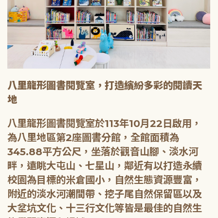
八里龍形圖書閱覽室，打造繽紛多彩的閱讀天
地
八里龍形圖書閱覽室於113年10月22日啟用，
為八里地區第2座圖書分館，全館面積為
345.88平方公尺，坐落於觀音山腳、淡水河
畔，遠眺大屯山、七星山，鄰近有以打造永續
校園為目標的米倉國小，自然生態資源豐富，
附近的淡水河潮間帶、挖子尾自然保留區以及
大坌坑文化、十三行文化等皆是最佳的自然生