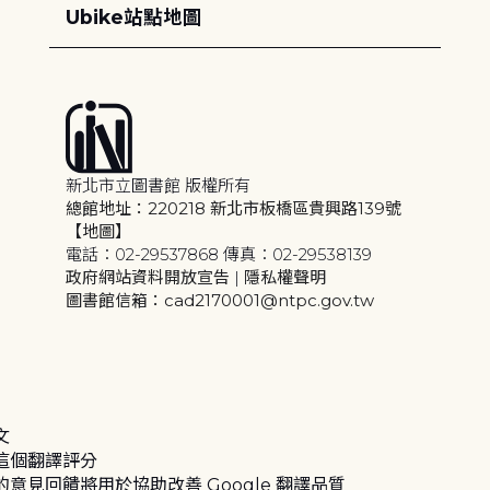
Ubike站點地圖
新北市立圖書館 版權所有
總館地址：220218 新北市板橋區貴興路139號
【地圖】
電話：02-29537868 傳真：02-29538139
政府網站資料開放宣告
|
隱私權聲明
圖書館信箱：cad2170001@ntpc.gov.tw
文
這個翻譯評分
的意見回饋將用於協助改善 Google 翻譯品質