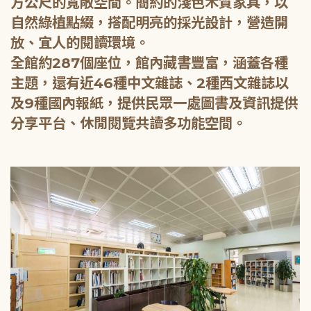
方公尺的寬敞空間。簡約的淺色木質家具，以
自然綠植點綴，搭配明亮的採光設計，營造開
放、宜人的閱讀環境。
全館約287個座位，館內藏書豐富，涵蓋各種
主題，還有近46種中文雜誌、2種西文雜誌以
及9種國內報紙，提供民眾一處圖書及資訊提供