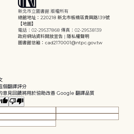
新北市立圖書館 版權所有
總館地址：220218 新北市板橋區貴興路139號
【地圖】
電話：02-29537868 傳真：02-29538139
政府網站資料開放宣告
|
隱私權聲明
圖書館信箱：cad2170001@ntpc.gov.tw
文
這個翻譯評分
的意見回饋將用於協助改善 Google 翻譯品質