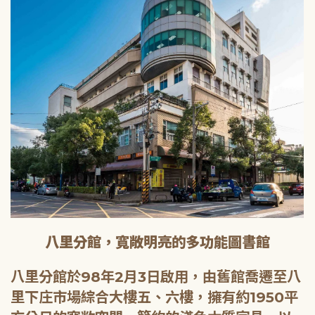
八里分館，寬敞明亮的多功能圖書館
八里分館於98年2月3日啟用，由舊館喬遷至八
里下庄市場綜合大樓五、六樓，擁有約1950平