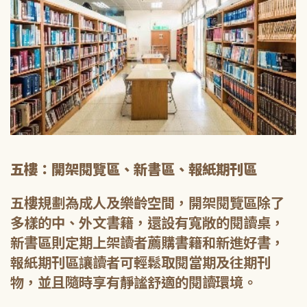
五樓：開架閱覽區、新書區、報紙期刊區
五樓規劃為成人及樂齡空間，開架閱覽區除了
多樣的中、外文書籍，還設有寬敞的閱讀桌，
新書區則定期上架讀者薦購書籍和新進好書，
報紙期刊區讓讀者可輕鬆取閱當期及往期刊
物，並且隨時享有靜謐舒適的閱讀環境。