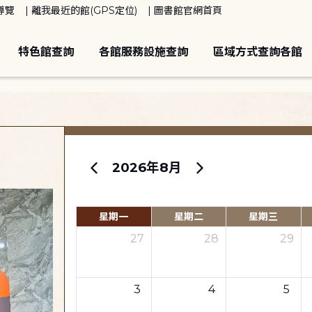
導覽
離我最近的館(GPS定位)
圖書館官網首頁
特色館查詢
各館服務設施查詢
區域方式查詢各館
2026年8月
星期一
星期二
星期三
27
28
29
3
4
5