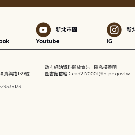
新北市圖
新
ook
Youtube
IG
政府網站資料開放宣告
|
隱私權聲明
區貴興路139號
圖書館信箱：cad2170001@ntpc.gov.tw
29538139