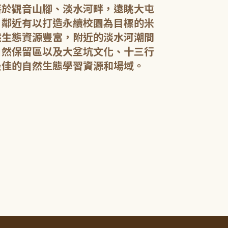
落於觀音山腳、淡水河畔，遠眺大屯
，鄰近有以打造永續校園為目標的米
然生態資源豐富，附近的淡水河潮間
館內規劃有期
自然保留區以及大坌坑文化、十三行
憩閱讀區，讓民
展示藝文作品。