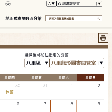
地圖式查詢各區分館
選擇後將前往指定的分館
星期四
星期五
星期六
星期日
30
31
1
2
休館
6
7
8
9