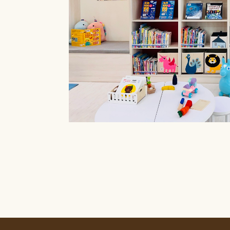
療癒菜園的休
廊」，供民眾申請
書閱覽室也特別