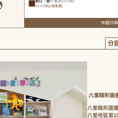
週日、週一 8:30-17:00
(16:30停止借還書)
休館日與
分
八里龍形圖
八里龍形圖書
八里地區第2