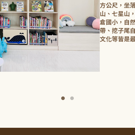
方公尺，坐
山、七星山
倉國小，自
帶、挖子尾