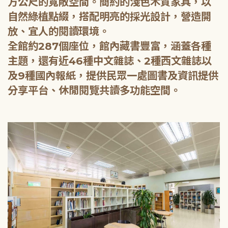
方公尺的寬敞空間。簡約的淺色木質家具，以
自然綠植點綴，搭配明亮的採光設計，營造開
放、宜人的閱讀環境。
全館約287個座位，館內藏書豐富，涵蓋各種
主題，還有近46種中文雜誌、2種西文雜誌以
及9種國內報紙，提供民眾一處圖書及資訊提供