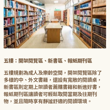
五樓：開架閱覽區、新書區、報紙期刊區
五樓規劃為成人及樂齡空間，開架閱覽區除了
多樣的中、外文書籍，還設有寬敞的閱讀桌，
新書區則定期上架讀者薦購書籍和新進好書，
報紙期刊區讓讀者可輕鬆取閱當期及往期刊
物，並且隨時享有靜謐舒適的閱讀環境。