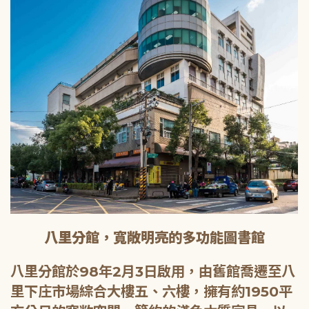
八里分館，寬敞明亮的多功能圖書館
八里分館於98年2月3日啟用，由舊館喬遷至八
里下庄市場綜合大樓五、六樓，擁有約1950平