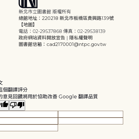
新北市立圖書館 版權所有
總館地址：220218 新北市板橋區貴興路139號
【地圖】
電話：02-29537868 傳真：02-29538139
政府網站資料開放宣告
|
隱私權聲明
圖書館信箱：cad2170001@ntpc.gov.tw
文
這個翻譯評分
的意見回饋將用於協助改善 Google 翻譯品質